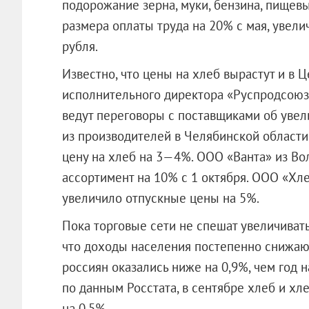
подорожание зерна, муки, бензина, пище
размера оплаты труда на 20% с мая, увел
рубля.
Известно, что цены на хлеб вырастут и в 
исполнительного директора «Руспродсоюза
ведут переговоры с поставщиками об увели
из производителей в Челябинской област
цену на хлеб на 3—4%.
ООО «Ванта»
из Во
ассортимент на 10% с 1 октября.
ООО «Хле
увеличило отпускные цены на 5%.
Пока торговые сети не спешат увеличивать 
что доходы населения постепенно снижают
россиян оказались ниже на 0,9%, чем год н
по данным Росстата, в сентябре хлеб и х
на 0,5%.