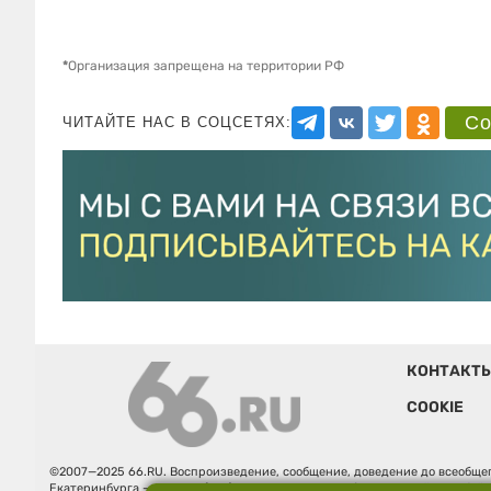
*
Организация запрещена на территории РФ
Со
ЧИТАЙТЕ НАС В СОЦСЕТЯХ:
КОНТАКТ
COOKIE
©2007—2025 66.RU. Воспроизведение, сообщение, доведение до всеобщег
Екатеринбурга — «66.ru» (18+) зарегистрировано Федеральной службой