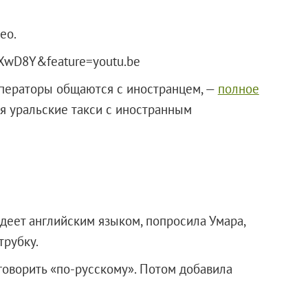
ео.
XwD8Y&feature=youtu.be
операторы общаются с иностранцем, —
полное
бя уральские такси с иностранным
ладеет английским языком, попросила Умара,
трубку.
говорить «по-русскому». Потом добавила