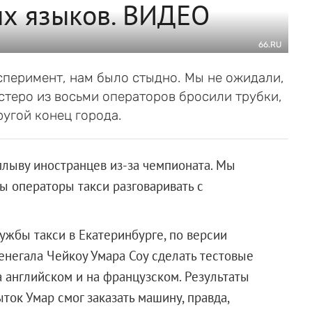
ых языков. ВИДЕО
66.RU
сперимент, нам было стыдно. Мы не ожидали,
естеро из восьми операторов бросили трубки,
ругой конец города.
плыву иностранцев из-за чемпионата. Мы
ы операторы такси разговаривать с
жбы такси в Екатеринбурге, по версии
енегала Чейкоу Умара Соу сделать тестовые
а английском и на французском. Результаты
ток Умар смог заказать машину, правда,