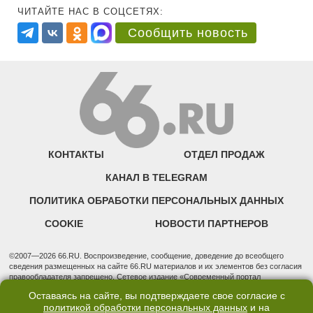
ЧИТАЙТЕ НАС В СОЦСЕТЯХ:
Сообщить новость
КОНТАКТЫ
ОТДЕЛ ПРОДАЖ
КАНАЛ В TELEGRAM
ПОЛИТИКА ОБРАБОТКИ ПЕРСОНАЛЬНЫХ ДАННЫХ
COOKIE
НОВОСТИ ПАРТНЕРОВ
©2007—2026 66.RU. Воспроизведение, сообщение, доведение до всеобщего
сведения размещенных на сайте 66.RU материалов и их элементов без согласия
правообладателя запрещено. Сетевое издание «Современный портал
Екатеринбурга — «66.ru» (18+) зарегистрировано Федеральной службой по
Оставаясь на сайте, вы подтверждаете свое согласие с
надзору в сфере связи, информационных технологий и массовых коммуникаций
политикой обработки персональных данных
и на
(Роскомнадзор). Регистрационный номер ЭЛ № ФС 77 - 76634 от 02.09.2019