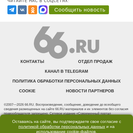
ЧИТАЙТЕ НАС В СОЦСЕТЯХ:
Сообщить новость
КОНТАКТЫ
ОТДЕЛ ПРОДАЖ
КАНАЛ В TELEGRAM
ПОЛИТИКА ОБРАБОТКИ ПЕРСОНАЛЬНЫХ ДАННЫХ
COOKIE
НОВОСТИ ПАРТНЕРОВ
©2007—2026 66.RU. Воспроизведение, сообщение, доведение до всеобщего
сведения размещенных на сайте 66.RU материалов и их элементов без согласия
правообладателя запрещено. Сетевое издание «Современный портал
Екатеринбурга — «66.ru» (18+) зарегистрировано Федеральной службой по
Оставаясь на сайте, вы подтверждаете свое согласие с
надзору в сфере связи, информационных технологий и массовых коммуникаций
политикой обработки персональных данных
и на
(Роскомнадзор). Регистрационный номер ЭЛ № ФС 77 - 76634 от 02.09.2019
использование
cookie-файлов
.
Учредитель: Общество с ограниченной ответственностью "66.ру". Юридический