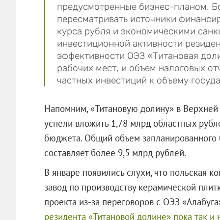
предусмотренные бизнес-планом. Б
пересматривать источники финансир
курса рубля и экономическими санкц
инвестиционной активности резиден
эффективности ОЭЗ «Титановая доли
рабочих мест, и объем налоговых о
частных инвестиций к объему госуд
Напомним, «Титановую долину» в Верхней С
успели вложить 1,78 млрд областных рубл
бюджета. Общий объем запланированного
составляет более 9,5 млрд рублей.
В январе появились слухи, что польская к
завод по производству керамической плитк
проекта из-за переговоров с ОЭЗ «Алабуга
резидента «Титановой долине» пока так и 