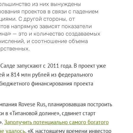
ольшинство из них вынуждены
ования проектов в связи с падением
иями. С другой стороны, от
тов напрямую зависят показатели
на» — это и количество создаваемых
тчислений, и соотношение объема
арственных.
алде запускают с 2011 года. В проект уже
ей и 814 млн рублей из федерального
 бюджетного финансирования проекта
омпания Rovese Rus, планировавшая построить
и в «Титановой долине», сдвинет старт
».
Заполучить потенциально самого богатого
не удалось
. «К настоящему времени инвестор