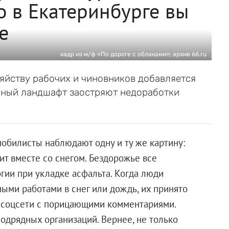
о в Екатеринбурге вы
е
кадр из м/ф «По дороге с облаками»; архив 66.ru
дяйству рабочих и чиновников добавляется
орный ландшафт заостряют недоработки
обилисты наблюдают одну и ту же картину:
ит вместе со снегом. Бездорожье все
ии при укладке асфальта. Когда люди
ми работами в снег или дождь, их принято
в соцсети с порицающими комментариями.
одрядных организаций. Вернее, не только