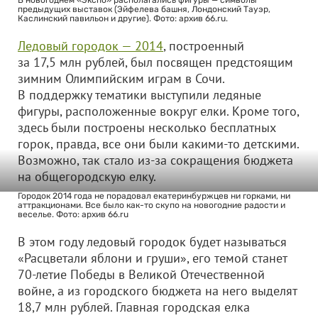
В новогоднем «Экспо» располагались фигуры — символы
предыдущих выставок (Эйфелева башня, Лондонский Тауэр,
Каслинский павильон и другие). Фото: архив 66.ru.
Ледовый городок — 2014
, построенный
за 17,5 млн рублей, был посвящен предстоящим
зимним Олимпийским играм в Сочи.
В поддержку тематики выступили ледяные
фигуры, расположенные вокруг елки. Кроме того,
здесь были построены несколько бесплатных
горок, правда, все они были какими-то детскими.
Возможно, так стало из-за сокращения бюджета
на общегородскую елку.
Городок 2014 года не порадовал екатеринбуржцев ни горками, ни
аттракционами. Все было как-то скупо на новогодние радости и
веселье. Фото: архив 66.ru
В этом году
ледовый городок будет называться
«Расцветали яблони и груши», его темой станет
70-летие Победы в Великой Отечественной
войне, а из городского бюджета на него выделят
18,7 млн рублей. Главная городская елка