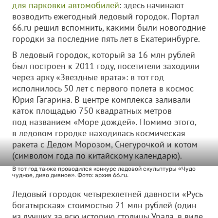
для парковки автомобилей
: здесь начинают
возводить ежегодный ледовый городок. Портал
66.ru решил вспомнить, какими были новогодние
городки за
последние пять лет в Екатеринбурге.
В ледовый городок, который за 16 млн рублей
был построен к 2011 году, посетители заходили
через арку «Звездные врата»: в тот год
исполнилось 50 лет с первого полета в космос
Юрия Гагарина. В центре комплекса заливали
каток площадью 750 квадратных метров
под названием «Море дождей». Помимо этого,
в ледовом городке находилась космическая
ракета с Дедом Морозом, Снегурочкой и котом
(символом года по китайскому календарю).
В тот год также проводился конкурс ледовой скульптуры «Чудо
чудное, диво дивное». Фото: архив 66.ru.
Ледовый городок четырехлетней давности «Русь
богатырская» стоимостью 21 млн рублей (один
из лучших за всю историю столицы Урала, в виде