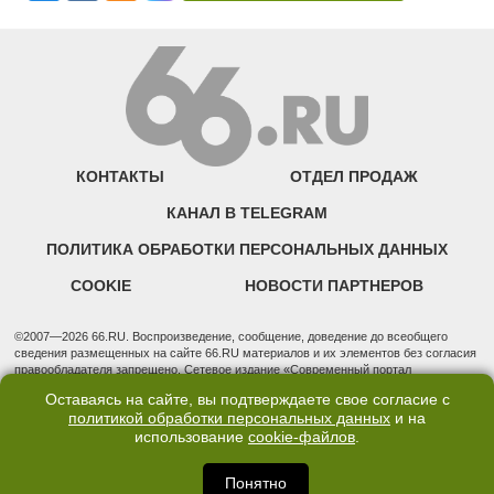
КОНТАКТЫ
ОТДЕЛ ПРОДАЖ
КАНАЛ В TELEGRAM
ПОЛИТИКА ОБРАБОТКИ ПЕРСОНАЛЬНЫХ ДАННЫХ
COOKIE
НОВОСТИ ПАРТНЕРОВ
©2007—2026 66.RU. Воспроизведение, сообщение, доведение до всеобщего
сведения размещенных на сайте 66.RU материалов и их элементов без согласия
правообладателя запрещено. Сетевое издание «Современный портал
Екатеринбурга — «66.ru» (18+) зарегистрировано Федеральной службой по
Оставаясь на сайте, вы подтверждаете свое согласие с
надзору в сфере связи, информационных технологий и массовых коммуникаций
политикой обработки персональных данных
и на
(Роскомнадзор). Регистрационный номер ЭЛ № ФС 77 - 76634 от 02.09.2019
использование
cookie-файлов
.
Учредитель: Общество с ограниченной ответственностью "66.ру". Юридический
адрес: 620014, Свердловская обл., г. Екатеринбург, ул. Бориса Ельцина, строение
3, оф. 7015 Фактический адрес редакции и отдела продаж: 620014, Свердловская
Понятно
обл., г. Екатеринбург, ул. Бориса Ельцина, д. 3, оф. 7015, +7 (343) 288-50-66