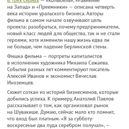
В трех сериях
— «Колыбель», «Равнение
на Запад» и «Преемники» — описана четверть
века истории уральского бизнеса. Авторы
фильма в самом начале озвучивают цель
проекта: разобраться, почему предприниматели,
новый класс людей для общества, так и не стали
героями, хотя изменили нашу жизнь едва ли
не больше, чем падение Берлинской стены.
Фишка фильма — портреты капиталистов
в исполнении художника Михаила Сажаева.
События разных лет комментируют писатель
Алексей Иванов и экономист Вячеслав
Иноземцев.
Сюжет соткан из историй бизнесменов, которые
добились успеха. К примеру, Анатолий Павлов
рассказывает о том, как организовал рынок
на Шувакише. Думаю, сейчас мало кто помнит,
что вход был платным. «Я за субботу-
воскресенье два пуда серебром получал», —