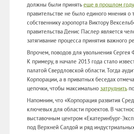
должны были принять
еще в прошлом году
правительстве не было единого мнения о т
собственнику аэропорта Виктору Вексельбе
правительства Денис Паслер является чел
затягивание процесса принятия важного р
Впрочем, поводов для увольнения Сергея
К примеру, в начале 2013 года стало изве
палатой Свердловской области. Тогда ауд
Корпорации, а в приватных беседах отмеч
цепочки, чтобы максимально
затруднить
по
Напомним, что «Корпорация развития Сред
ключевых для области проектов. В частнос
выставочным центром «Екатеринбург-Экспо
под Верхней Салдой и ряд индустриа