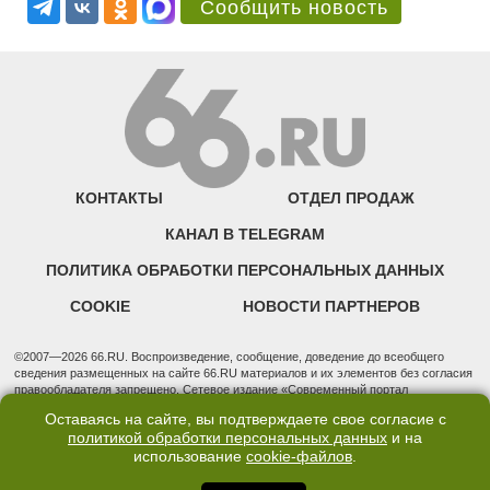
Сообщить новость
КОНТАКТЫ
ОТДЕЛ ПРОДАЖ
КАНАЛ В TELEGRAM
ПОЛИТИКА ОБРАБОТКИ ПЕРСОНАЛЬНЫХ ДАННЫХ
COOKIE
НОВОСТИ ПАРТНЕРОВ
©2007—2026 66.RU. Воспроизведение, сообщение, доведение до всеобщего
сведения размещенных на сайте 66.RU материалов и их элементов без согласия
правообладателя запрещено. Сетевое издание «Современный портал
Екатеринбурга — «66.ru» (18+) зарегистрировано Федеральной службой по
Оставаясь на сайте, вы подтверждаете свое согласие с
надзору в сфере связи, информационных технологий и массовых коммуникаций
политикой обработки персональных данных
и на
(Роскомнадзор). Регистрационный номер ЭЛ № ФС 77 - 76634 от 02.09.2019
использование
cookie-файлов
.
Учредитель: Общество с ограниченной ответственностью "66.ру". Юридический
адрес: 620014, Свердловская обл., г. Екатеринбург, ул. Бориса Ельцина, строение
3, оф. 7015 Фактический адрес редакции и отдела продаж: 620014, Свердловская