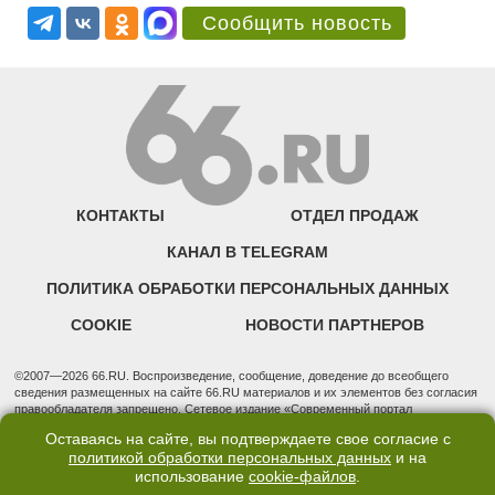
Сообщить новость
КОНТАКТЫ
ОТДЕЛ ПРОДАЖ
КАНАЛ В TELEGRAM
ПОЛИТИКА ОБРАБОТКИ ПЕРСОНАЛЬНЫХ ДАННЫХ
COOKIE
НОВОСТИ ПАРТНЕРОВ
©2007—2026 66.RU. Воспроизведение, сообщение, доведение до всеобщего
сведения размещенных на сайте 66.RU материалов и их элементов без согласия
правообладателя запрещено. Сетевое издание «Современный портал
Екатеринбурга — «66.ru» (18+) зарегистрировано Федеральной службой по
Оставаясь на сайте, вы подтверждаете свое согласие с
надзору в сфере связи, информационных технологий и массовых коммуникаций
политикой обработки персональных данных
и на
(Роскомнадзор). Регистрационный номер ЭЛ № ФС 77 - 76634 от 02.09.2019
использование
cookie-файлов
.
Учредитель: Общество с ограниченной ответственностью "66.ру". Юридический
адрес: 620014, Свердловская обл., г. Екатеринбург, ул. Бориса Ельцина, строение