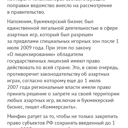
поправки ведомство внесло на рассмотрение
в правительство.
Напомним, букмекерский бизнес был
единственной легальной деятельностью в сфере
азартных игр, который был разрешен
за пределами специальных игорных зон после 1
июля 2009 года. При этом по закону
«О лицензировании» обладатели
государственных лицензий имеют право
действовать по всей стране. Это, в свою очередь,
противоречит законодательству об азартных
играх, согласно которому еще до 1 июля
2007 года региональные власти имели право
принять решение о запрете на своей территории
любых азартных игр, включая и букмекерский
бизнес, пишет «Коммерсантъ».
Минфин ратует за то, чтобы не только закрепить
право субъектов РФ сохранять введенный до 1