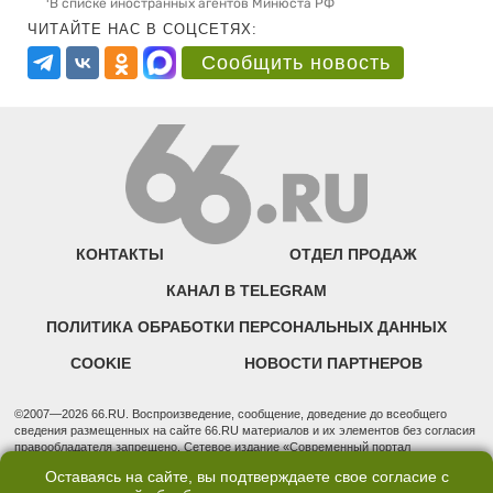
В списке иностранных агентов Минюста РФ
ЧИТАЙТЕ НАС В СОЦСЕТЯХ:
Сообщить новость
КОНТАКТЫ
ОТДЕЛ ПРОДАЖ
КАНАЛ В TELEGRAM
ПОЛИТИКА ОБРАБОТКИ ПЕРСОНАЛЬНЫХ ДАННЫХ
COOKIE
НОВОСТИ ПАРТНЕРОВ
©2007—2026 66.RU. Воспроизведение, сообщение, доведение до всеобщего
сведения размещенных на сайте 66.RU материалов и их элементов без согласия
правообладателя запрещено. Сетевое издание «Современный портал
Екатеринбурга — «66.ru» (18+) зарегистрировано Федеральной службой по
Оставаясь на сайте, вы подтверждаете свое согласие с
надзору в сфере связи, информационных технологий и массовых коммуникаций