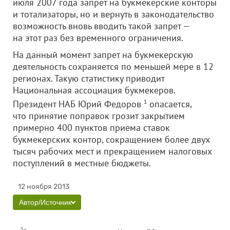
июля 2007 года запрет на букмекерские конторы
и тотализаторы, но и вернуть в законодательство
возможность вновь вводить такой запрет —
на этот раз без временного ограничения.
На данный момент запрет на букмекерскую
деятельность сохраняется по меньшей мере в 12
регионах. Такую статистику приводит
Национальная ассоциация букмекеров.
Президент НАБ Юрий Федоров
1
опасается,
что принятие поправок грозит закрытием
примерно 400 пунктов приема ставок
букмекерских контор, сокращением более двух
тысяч рабочих мест и прекращением налоговых
поступлений в местные бюджеты.
12 ноября 2013
Автор/Источник
1