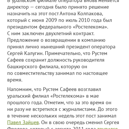
В уральском филиале оператора вновь меняется
директор — сегодня было принято решение
назначить на этот пост Антона Колпакова,
который с июня 2009 по июль 2010 года был
президентом федерального «Ростелекома».
С ним заключен двухлетний контракт.
Предложение о возвращении в компанию
принял лично нынешний президент оператора
Сергей Калугин. Примечательно, что Рустем
Сафеев сохранит должность руководителя
башкирского филиала, которую он
по совместительству занимал по настоящее
время.
Напомним, что Рустем Сафеев возглавил
уральский филиал «Ростелекома» в мае
прошлого года. Отметим, что за это время он
ни разу не встретился с журналистами. До этого
в течение нескольких недель этот пост занимал
Павел Зайцев
. Он в свою очередь сменил Сергея
Фролова, который с августа 2011 года
трудился