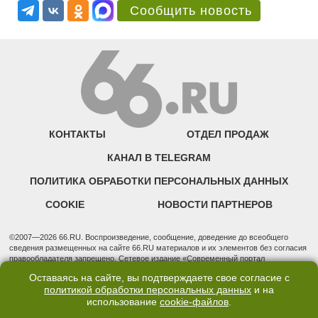
Сообщить новость
КОНТАКТЫ
ОТДЕЛ ПРОДАЖ
КАНАЛ В TELEGRAM
ПОЛИТИКА ОБРАБОТКИ ПЕРСОНАЛЬНЫХ ДАННЫХ
COOKIE
НОВОСТИ ПАРТНЕРОВ
©2007—2026 66.RU. Воспроизведение, сообщение, доведение до всеобщего
сведения размещенных на сайте 66.RU материалов и их элементов без согласия
правообладателя запрещено. Сетевое издание «Современный портал
Екатеринбурга — «66.ru» (18+) зарегистрировано Федеральной службой по
Оставаясь на сайте, вы подтверждаете свое согласие с
надзору в сфере связи, информационных технологий и массовых коммуникаций
политикой обработки персональных данных
и на
(Роскомнадзор). Регистрационный номер ЭЛ № ФС 77 - 76634 от 02.09.2019
использование
cookie-файлов
.
Учредитель: Общество с ограниченной ответственностью "66.ру". Юридический
адрес: 620014, Свердловская обл., г. Екатеринбург, ул. Бориса Ельцина, строение