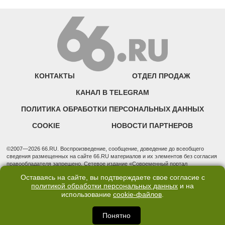
КОНТАКТЫ
ОТДЕЛ ПРОДАЖ
КАНАЛ В TELEGRAM
ПОЛИТИКА ОБРАБОТКИ ПЕРСОНАЛЬНЫХ ДАННЫХ
COOKIE
НОВОСТИ ПАРТНЕРОВ
©2007—2026 66.RU. Воспроизведение, сообщение, доведение до всеобщего
сведения размещенных на сайте 66.RU материалов и их элементов без согласия
правообладателя запрещено. Сетевое издание «Современный портал
Екатеринбурга — «66.ru» (18+) зарегистрировано Федеральной службой по
Оставаясь на сайте, вы подтверждаете свое согласие с
надзору в сфере связи, информационных технологий и массовых коммуникаций
политикой обработки персональных данных
и на
(Роскомнадзор). Регистрационный номер ЭЛ № ФС 77 - 76634 от 02.09.2019
использование
cookie-файлов
.
Учредитель: Общество с ограниченной ответственностью "66.ру". Юридический
адрес: 620014, Свердловская обл., г. Екатеринбург, ул. Бориса Ельцина, строение
3, оф. 7015 Фактический адрес редакции и отдела продаж: 620014, Свердловская
Понятно
обл., г. Екатеринбург, ул. Бориса Ельцина, д. 3, оф. 7015, +7 (343) 288-50-66
info@news.66.ru Главный редактор: Шлыков Дмитрий Владимирович