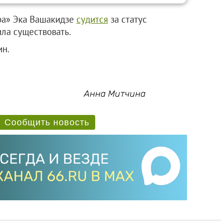
ра» Эка Вашакидзе
судится
за статус
ла существовать.
ин.
Анна Митчина
Сообщить новость