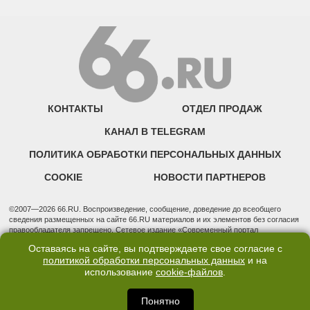
КОНТАКТЫ
ОТДЕЛ ПРОДАЖ
КАНАЛ В TELEGRAM
ПОЛИТИКА ОБРАБОТКИ ПЕРСОНАЛЬНЫХ ДАННЫХ
COOKIE
НОВОСТИ ПАРТНЕРОВ
©2007—2026 66.RU. Воспроизведение, сообщение, доведение до всеобщего
сведения размещенных на сайте 66.RU материалов и их элементов без согласия
правообладателя запрещено. Сетевое издание «Современный портал
Екатеринбурга — «66.ru» (18+) зарегистрировано Федеральной службой по
Оставаясь на сайте, вы подтверждаете свое согласие с
надзору в сфере связи, информационных технологий и массовых коммуникаций
политикой обработки персональных данных
и на
(Роскомнадзор). Регистрационный номер ЭЛ № ФС 77 - 76634 от 02.09.2019
Учредитель: Общество с ограниченной ответственностью "66.ру". Юридический
использование
cookie-файлов
.
адрес: 620014, Свердловская обл., г. Екатеринбург, ул. Бориса Ельцина, строение
3, оф. 7015 Фактический адрес редакции и отдела продаж: 620014, Свердловская
Понятно
обл., г. Екатеринбург, ул. Бориса Ельцина, д. 3, оф. 7015, +7 (343) 288-50-66