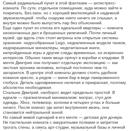
Самый радикальный пункт в этой фантазии — антистресс-
комната. По сути, отдельное помещение, куда можно зайти и
покричать. Без окон, но с хорошей вентиляцией и надежной
звукоизоляцией: чтобы снаружи никто ничего не слышал, а
внутри можно было выпустить пар без объяснений.
Еще один пункт из списка его идеальной квартиры — комната
неоконченных дел и брошенных увлечений. Почти личный
музей, где вдоль стен стоят витрины или открытые системы
хранения: недособранные Lego, недоклеенные модели танков,
недокрашенные миниатюры, недочитанные книги,
непройденные игры и другие следы временных, но искренних
интересов. Обычно такие вещи прячут в коробки и кладовки. В
мечте Дмитрия они получают отдельную экспозицию — как
честная хроника человека, который постоянно чем-то
загорается. В центре этой комнаты должно стоять удобное
кожаное кресло, а рядом — мини-бар в виде лакированного
глобуса. Деталь одновременно нелепая и прекрасная, поэтому
абсолютно необходимая.
Спальню Дмитрий, наоборот, видит предельно простой. В
идеале — прагматичный минимализм: матрас, стул для
одежды, Xbox, телевизор, колонки в четырех углах и больше
ничего. После комнат, где кипит внутренняя жизнь, она
становится нейтральной зоной.
Но самый живой сценарий в его мечте — детская для дочери.
Не пастельная комната с аккуратными полками и запретом
трогать стены, а смесь арт-студии, музыкальной базы и личной