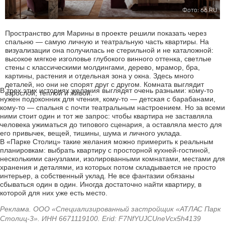
Фото: 66.RU
Пространство для Марины в проекте решили показать через
спальню — самую личную и театральную часть квартиры. На
визуализации она получилась не стерильной и не каталожной:
высокое мягкое изголовье глубокого винного оттенка, светлые
стены с классическими молдингами, дерево, мрамор, бра,
картины, растения и отдельная зона у окна. Здесь много
деталей, но они не спорят друг с другом. Комната выглядит
В трех этих историях желания выглядят очень разными: кому-то
взрослой, теплой и живой.
нужен подоконник для чтения, кому-то — детская с барабанами,
кому-то — спальня с почти театральным настроением. Но за всеми
ними стоит один и тот же запрос: чтобы квартира не заставляла
человека ужиматься до типового сценария, а оставляла место для
его привычек, вещей, тишины, шума и личного уклада.
В «Парке Столиц» такие желания можно примерить к реальным
планировкам: выбрать квартиру с просторной кухней-гостиной,
несколькими санузлами, изолированными комнатами, местами для
хранения и деталями, из которых потом складывается не просто
интерьер, а собственный уклад. Не все фантазии обязаны
сбываться один в один. Иногда достаточно найти квартиру, в
которой для них уже есть место.
Реклама. ООО «Специализированный застройщик «АТЛАС Парк
Столиц-3». ИНН 6671119100. Erid: F7NfYUJCUneVcx5h4139