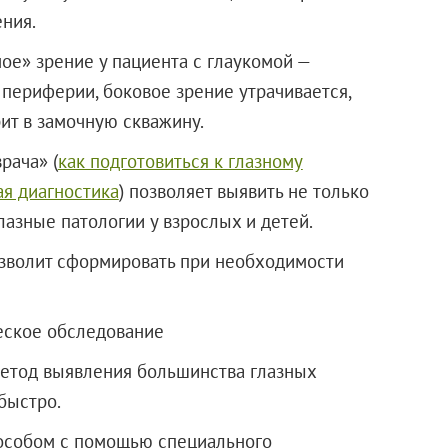
ния.
ное» зрение у пациента с глаукомой —
 периферии, боковое зрение утрачивается,
рит в замочную скважину.
рача» (
как подготовиться к глазному
ая диагностика
) позволяет выявить не только
глазные патологии у взрослых и детей.
озволит сформировать при необходимости
еское обследование
метод выявления большинства глазных
быстро.
особом с помощью специального