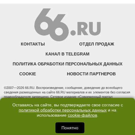
КОНТАКТЫ
ОТДЕЛ ПРОДАЖ
КАНАЛ В TELEGRAM
ПОЛИТИКА ОБРАБОТКИ ПЕРСОНАЛЬНЫХ ДАННЫХ
COOKIE
НОВОСТИ ПАРТНЕРОВ
©2007—2026 66.RU. Воспроизведение, сообщение, доведение до всеобщего
сведения размещенных на сайте 66.RU материалов и их элементов без согласия
правообладателя запрещено. Сетевое издание «Современный портал
Екатеринбурга — «66.ru» (18+) зарегистрировано Федеральной службой по
Оставаясь на сайте, вы подтверждаете свое согласие с
надзору в сфере связи, информационных технологий и массовых коммуникаций
политикой обработки персональных данных
и на
(Роскомнадзор). Регистрационный номер ЭЛ № ФС 77 - 76634 от 02.09.2019
использование
cookie-файлов
.
Учредитель: Общество с ограниченной ответственностью "66.ру". Юридический
адрес: 620014, Свердловская обл., г. Екатеринбург, ул. Бориса Ельцина, строение
3, оф. 7015 Фактический адрес редакции и отдела продаж: 620014, Свердловская
Понятно
обл., г. Екатеринбург, ул. Бориса Ельцина, д. 3, оф. 7015, +7 (343) 288-50-66
info@news.66.ru Главный редактор: Шлыков Дмитрий Владимирович