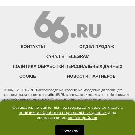
КОНТАКТЫ
ОТДЕЛ ПРОДАЖ
КАНАЛ В TELEGRAM
ПОЛИТИКА ОБРАБОТКИ ПЕРСОНАЛЬНЫХ ДАННЫХ
COOKIE
НОВОСТИ ПАРТНЕРОВ
©2007—2026 66.RU. Воспроизведение, сообщение, доведение до всеобщего
сведения размещенных на сайте 66.RU материалов и их элементов без согласия
правообладателя запрещено. Сетевое издание «Современный портал
Екатеринбурга — «66.ru» (18+) зарегистрировано Федеральной службой по
Оставаясь на сайте, вы подтверждаете свое согласие с
надзору в сфере связи, информационных технологий и массовых коммуникаций
политикой обработки персональных данных
и на
(Роскомнадзор). Регистрационный номер ЭЛ № ФС 77 - 76634 от 02.09.2019
использование
cookie-файлов
.
Учредитель: Общество с ограниченной ответственностью "66.ру". Юридический
адрес: 620014, Свердловская обл., г. Екатеринбург, ул. Бориса Ельцина, строение
3, оф. 7015 Фактический адрес редакции и отдела продаж: 620014, Свердловская
Понятно
обл., г. Екатеринбург, ул. Бориса Ельцина, д. 3, оф. 7015, +7 (343) 288-50-66