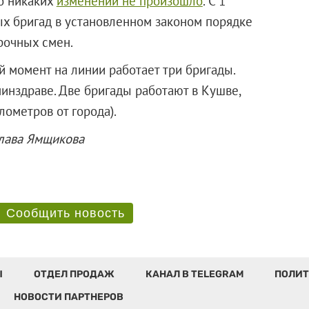
о никаких
изменений не произошло
. С 1
 бригад в установленном законом порядке
урочных смен.
й момент на линии работает три бригады.
инздраве. Две бригады работают в Кушве,
лометров от города).
слава Ямщикова
Сообщить новость
Ы
ОТДЕЛ ПРОДАЖ
КАНАЛ В TELEGRAM
ПОЛИТ
НОВОСТИ ПАРТНЕРОВ