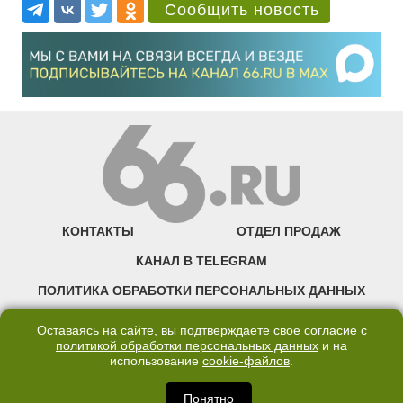
Сообщить новость
КОНТАКТЫ
ОТДЕЛ ПРОДАЖ
КАНАЛ В TELEGRAM
ПОЛИТИКА ОБРАБОТКИ ПЕРСОНАЛЬНЫХ ДАННЫХ
COOKIE
Оставаясь на сайте, вы подтверждаете свое согласие с
политикой обработки персональных данных
и на
использование
cookie-файлов
.
©2007—2025 66.RU. Воспроизведение, сообщение, доведение до всеобщего
сведения размещенных на сайте 66.RU материалов и их элементов без согласия
правообладателя запрещено. Сетевое издание «Современный портал
Понятно
Екатеринбурга — «66.ru» (18+) зарегистрировано Федеральной службой по