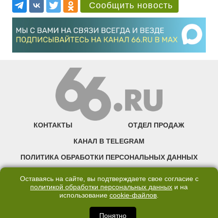
Сообщить новость
КОНТАКТЫ
ОТДЕЛ ПРОДАЖ
КАНАЛ В TELEGRAM
ПОЛИТИКА ОБРАБОТКИ ПЕРСОНАЛЬНЫХ ДАННЫХ
COOKIE
Оставаясь на сайте, вы подтверждаете свое согласие с
политикой обработки персональных данных
и на
использование
cookie-файлов
.
©2007—2025 66.RU. Воспроизведение, сообщение, доведение до всеобщего
сведения размещенных на сайте 66.RU материалов и их элементов без согласия
правообладателя запрещено. Сетевое издание «Современный портал
Понятно
Екатеринбурга — «66.ru» (18+) зарегистрировано Федеральной службой по