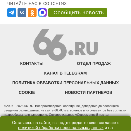
ЧИТАЙТЕ НАС В СОЦСЕТЯХ:
Сообщить новость
КОНТАКТЫ
ОТДЕЛ ПРОДАЖ
КАНАЛ В TELEGRAM
ПОЛИТИКА ОБРАБОТКИ ПЕРСОНАЛЬНЫХ ДАННЫХ
COOKIE
НОВОСТИ ПАРТНЕРОВ
©2007—2026 66.RU. Воспроизведение, сообщение, доведение до всеобщего
сведения размещенных на сайте 66.RU материалов и их элементов без согласия
правообладателя запрещено. Сетевое издание «Современный портал
Екатеринбурга — «66.ru» (18+) зарегистрировано Федеральной службой по
Оставаясь на сайте, вы подтверждаете свое согласие с
надзору в сфере связи, информационных технологий и массовых коммуникаций
политикой обработки персональных данных
и на
(Роскомнадзор). Регистрационный номер ЭЛ № ФС 77 - 76634 от 02.09.2019