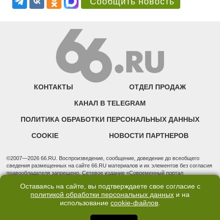
Сообщить новость
КОНТАКТЫ
ОТДЕЛ ПРОДАЖ
КАНАЛ В TELEGRAM
ПОЛИТИКА ОБРАБОТКИ ПЕРСОНАЛЬНЫХ ДАННЫХ
COOKIE
НОВОСТИ ПАРТНЕРОВ
©2007—2026 66.RU. Воспроизведение, сообщение, доведение до всеобщего
сведения размещенных на сайте 66.RU материалов и их элементов без согласия
правообладателя запрещено. Сетевое издание «Современный портал
Екатеринбурга — «66.ru» (18+) зарегистрировано Федеральной службой по
Оставаясь на сайте, вы подтверждаете свое согласие с
надзору в сфере связи, информационных технологий и массовых коммуникаций
политикой обработки персональных данных
и на
(Роскомнадзор). Регистрационный номер ЭЛ № ФС 77 - 76634 от 02.09.2019
использование
cookie-файлов
.
Учредитель: Общество с ограниченной ответственностью "66.ру". Юридический
адрес: 620014, Свердловская обл., г. Екатеринбург, ул. Бориса Ельцина, строение
3, оф. 7015 Фактический адрес редакции и отдела продаж: 620014, Свердловская