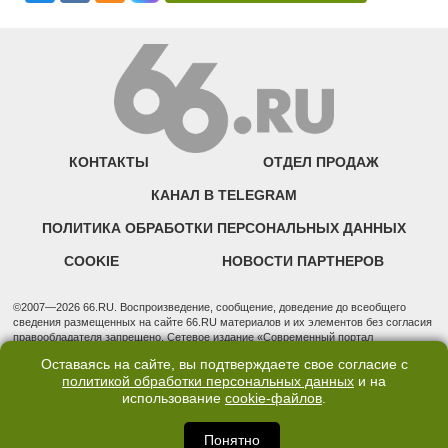
КОНТАКТЫ
ОТДЕЛ ПРОДАЖ
КАНАЛ В TELEGRAM
ПОЛИТИКА ОБРАБОТКИ ПЕРСОНАЛЬНЫХ ДАННЫХ
COOKIE
НОВОСТИ ПАРТНЕРОВ
©2007—2026 66.RU. Воспроизведение, сообщение, доведение до всеобщего
сведения размещенных на сайте 66.RU материалов и их элементов без согласия
правообладателя запрещено. Сетевое издание «Современный портал
Екатеринбурга — «66.ru» (18+) зарегистрировано Федеральной службой по
Оставаясь на сайте, вы подтверждаете свое согласие с
надзору в сфере связи, информационных технологий и массовых коммуникаций
политикой обработки персональных данных
и на
(Роскомнадзор). Регистрационный номер ЭЛ № ФС 77 - 76634 от 02.09.2019
использование
cookie-файлов
.
Учредитель: Общество с ограниченной ответственностью "66.ру". Юридический
адрес: 620014, Свердловская обл., г. Екатеринбург, ул. Бориса Ельцина, строение
3, оф. 7015 Фактический адрес редакции и отдела продаж: 620014, Свердловская
Понятно
обл., г. Екатеринбург, ул. Бориса Ельцина, д. 3, оф. 7015, +7 (343) 288-50-66