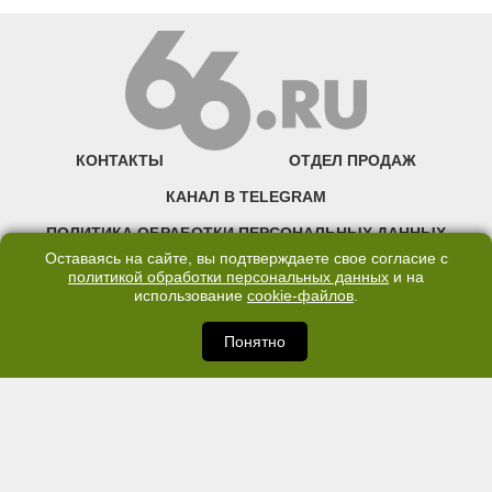
КОНТАКТЫ
ОТДЕЛ ПРОДАЖ
КАНАЛ В TELEGRAM
ПОЛИТИКА ОБРАБОТКИ ПЕРСОНАЛЬНЫХ ДАННЫХ
Оставаясь на сайте, вы подтверждаете свое согласие с
COOKIE
политикой обработки персональных данных
и на
использование
cookie-файлов
.
©2007—2025 66.RU. Воспроизведение, сообщение, доведение до всеобщего
сведения размещенных на сайте 66.RU материалов и их элементов без согласия
Понятно
правообладателя запрещено. Сетевое издание «Современный портал
Екатеринбурга — «66.ru» (18+) зарегистрировано Федеральной службой по
надзору в сфере связи, информационных технологий и массовых коммуникаций
(Роскомнадзор). Регистрационный номер ЭЛ № ФС 77 - 76634 от 02.09.2019
Учредитель: Общество с ограниченной ответственностью "66.ру". Юридический
адрес: 620014, Свердловская обл., г. Екатеринбург, ул. Бориса Ельцина, строение
3, оф. 7015 Фактический адрес редакции и отдела продаж: 620014, Свердловская
обл., г. Екатеринбург, ул. Бориса Ельцина, д. 3, оф. 7015, +7 (343) 288-50-66
info@news.66.ru Главный редактор: Шлыков Д.В.