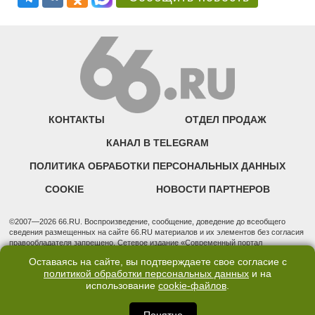
КОНТАКТЫ
ОТДЕЛ ПРОДАЖ
КАНАЛ В TELEGRAM
ПОЛИТИКА ОБРАБОТКИ ПЕРСОНАЛЬНЫХ ДАННЫХ
COOKIE
НОВОСТИ ПАРТНЕРОВ
©2007—2026 66.RU. Воспроизведение, сообщение, доведение до всеобщего
сведения размещенных на сайте 66.RU материалов и их элементов без согласия
правообладателя запрещено. Сетевое издание «Современный портал
Екатеринбурга — «66.ru» (18+) зарегистрировано Федеральной службой по
Оставаясь на сайте, вы подтверждаете свое согласие с
надзору в сфере связи, информационных технологий и массовых коммуникаций
политикой обработки персональных данных
и на
(Роскомнадзор). Регистрационный номер ЭЛ № ФС 77 - 76634 от 02.09.2019
использование
cookie-файлов
.
Учредитель: Общество с ограниченной ответственностью "66.ру". Юридический
адрес: 620014, Свердловская обл., г. Екатеринбург, ул. Бориса Ельцина, строение
3, оф. 7015 Фактический адрес редакции и отдела продаж: 620014, Свердловская