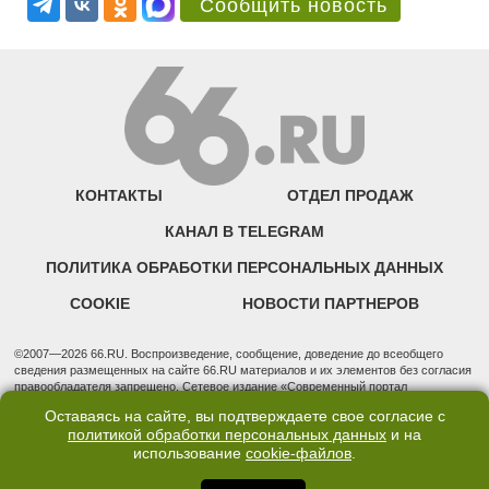
Сообщить новость
КОНТАКТЫ
ОТДЕЛ ПРОДАЖ
КАНАЛ В TELEGRAM
ПОЛИТИКА ОБРАБОТКИ ПЕРСОНАЛЬНЫХ ДАННЫХ
COOKIE
НОВОСТИ ПАРТНЕРОВ
©2007—2026 66.RU. Воспроизведение, сообщение, доведение до всеобщего
сведения размещенных на сайте 66.RU материалов и их элементов без согласия
правообладателя запрещено. Сетевое издание «Современный портал
Екатеринбурга — «66.ru» (18+) зарегистрировано Федеральной службой по
Оставаясь на сайте, вы подтверждаете свое согласие с
надзору в сфере связи, информационных технологий и массовых коммуникаций
политикой обработки персональных данных
и на
(Роскомнадзор). Регистрационный номер ЭЛ № ФС 77 - 76634 от 02.09.2019
использование
cookie-файлов
.
Учредитель: Общество с ограниченной ответственностью "66.ру". Юридический
адрес: 620014, Свердловская обл., г. Екатеринбург, ул. Бориса Ельцина, строение
3, оф. 7015 Фактический адрес редакции и отдела продаж: 620014, Свердловская