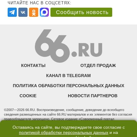
ЧИТАЙТЕ НАС В СОЦСЕТЯХ:
Сообщить новость
КОНТАКТЫ
ОТДЕЛ ПРОДАЖ
КАНАЛ В TELEGRAM
ПОЛИТИКА ОБРАБОТКИ ПЕРСОНАЛЬНЫХ ДАННЫХ
COOKIE
НОВОСТИ ПАРТНЕРОВ
©2007—2026 66.RU. Воспроизведение, сообщение, доведение до всеобщего
сведения размещенных на сайте 66.RU материалов и их элементов без согласия
правообладателя запрещено. Сетевое издание «Современный портал
Екатеринбурга — «66.ru» (18+) зарегистрировано Федеральной службой по
Оставаясь на сайте, вы подтверждаете свое согласие с
надзору в сфере связи, информационных технологий и массовых коммуникаций
политикой обработки персональных данных
и на
(Роскомнадзор). Регистрационный номер ЭЛ № ФС 77 - 76634 от 02.09.2019