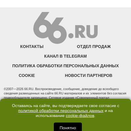
КОНТАКТЫ
ОТДЕЛ ПРОДАЖ
КАНАЛ В TELEGRAM
ПОЛИТИКА ОБРАБОТКИ ПЕРСОНАЛЬНЫХ ДАННЫХ
COOKIE
НОВОСТИ ПАРТНЕРОВ
©2007—2026 66.RU. Воспроизведение, сообщение, доведение до всеобщего
сведения размещенных на сайте 66.RU материалов и их элементов без согласия
правообладателя запрещено. Сетевое издание «Современный портал
Екатеринбурга — «66.ru» (18+) зарегистрировано Федеральной службой по
Оставаясь на сайте, вы подтверждаете свое согласие с
надзору в сфере связи, информационных технологий и массовых коммуникаций
политикой обработки персональных данных
и на
(Роскомнадзор). Регистрационный номер ЭЛ № ФС 77 - 76634 от 02.09.2019
использование
cookie-файлов
.
Учредитель: Общество с ограниченной ответственностью "66.ру". Юридический
адрес: 620014, Свердловская обл., г. Екатеринбург, ул. Бориса Ельцина, строение
3, оф. 7015 Фактический адрес редакции и отдела продаж: 620014, Свердловская
Понятно
обл., г. Екатеринбург, ул. Бориса Ельцина, д. 3, оф. 7015, +7 (343) 288-50-66