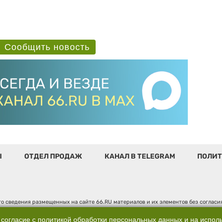
Сообщить новость
Ы
ОТДЕЛ ПРОДАЖ
КАНАЛ В TELEGRAM
ПОЛИТ
о сведения размещенных на сайте 66.RU материалов и их элементов без соглас
 по надзору в сфере связи, информационных технологий и массовых коммуникаци
". Юридический адрес: 620014, Свердловская обл., г. Екатеринбург, ул. Бориса 
 согласие с
политикой обработки персональных данных
и на испол