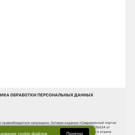
ИКА ОБРАБОТКИ ПЕРСОНАЛЬНЫХ ДАННЫХ
ия правообладателя запрещено. Сетевое издание «Современный портал
й (Роскомнадзор). Регистрационный номер ЭЛ № ФС 77 - 76634 от
Ельцина, строение 3, оф. 7015 Фактический адрес редакции и отдела
Понятно
ьзование
cookie-файлов
.