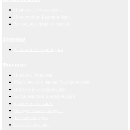
Новости. Недвижимость
Новостройки Екатеринбурга
Загородные дома и поселки
Здоровье
Клиники Екатеринбурга
Финансы
Новости. Финансы
Курсы валют в банках Екатеринбурга
Ипотека в Екатеринбурге
Автокредиты в Екатеринбурге
Банкоматы на карте
Вклады в Екатеринбурге
Заявка на кредит
Статьи партнеров