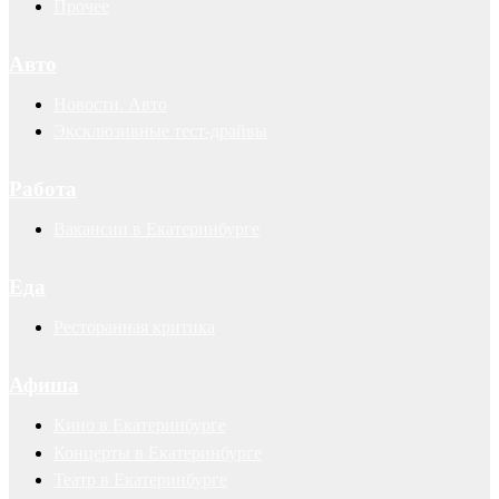
Прочее
Авто
Новости. Авто
Эксклюзивные тест-драйвы
Работа
Вакансии в Екатеринбурге
Еда
Ресторанная критика
Афиша
Кино в Екатеринбурге
Концерты в Екатеринбурге
Театр в Екатеринбурге