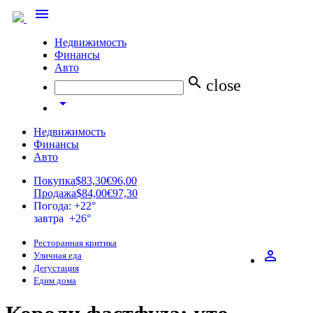
menu
Недвижимость
Финансы
Авто
search
close
arrow_drop_down
Недвижимость
Финансы
Авто
Покупка
$83,30
€96,00
Продажа
$84,00
€97,30
Погода: +22°
завтра +26°
Ресторанная критика
perm_identity
Уличная еда
Дегустация
Едим дома