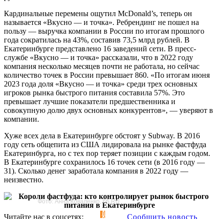
Кардинальные перемены ощутил McDonald’s, теперь он
называется «Вкусно — и точка». Ребрендинг не пошел на
пользу — выручка компании в России по итогам прошлого
года сократилась на 43%, составив 73,5 млрд рублей. В
Екатеринбурге представлено 16 заведений сети. В пресс-
службе «Вкусно — и точка» рассказали, что в 2022 году
компания несколько месяцев почти не работала, но сейчас
количество точек в России превышает 860. «По итогам июня
2023 года доля «Вкусно — и точка» среди трех основных
игроков рынка быстрого питания составила 57%. Это
превышает лучшие показатели предшественника и
совокупную долю двух основных конкурентов», — уверяют в
компании.
Хуже всех дела в Екатеринбурге обстоят у Subway. В 2016
году сеть общепита из США лидировала на рынке фастфуда
Екатеринбурга, но с тех пор теряет позиции с каждым годом.
В Екатеринбурге сохранилось 16 точек сети (в 2016 году —
31). Сколько денег заработала компания в 2022 году —
неизвестно.
Фото: Анна Коваленко, 66.RU
Читайте нас в соцсетях:
Сообщить новость