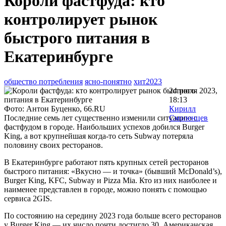
Короли фастфуда: кто
контролирует рынок
быстрого питания в
Екатеринбурге
общество потребления
ясно-понятно
хит2023
24 июля 2023,
18:13
Фото: Антон Буценко, 66.RU
Кирилл
Последние семь лет существенно изменили ситуацию с
Смоленцев
фастфудом в городе. Наибольших успехов добился Burger
King, а вот крупнейшая когда-то сеть Subway потеряла
половину своих ресторанов.
В Екатеринбурге работают пять крупных сетей ресторанов
быстрого питания: «Вкусно — и точка» (бывший McDonald’s),
Burger King, KFC, Subway и Pizza Mia. Кто из них наиболее и
наименее представлен в городе, можно понять с помощью
сервиса 2GIS.
По состоянию на середину 2023 года больше всего ресторанов
у Burger King — их число почти достигло 30. Американская