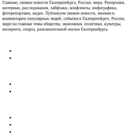
Главные, свежие новости Екатеринбурга, России, мира. Репортажи,
интервью, расследования, лайфхаки, конфликты, инфографика,
фоторепортажи, видео. Публикуем свежие новости, мнения и
комментарии популярных людей, события в Екатеринбурге, России,
мире на главные темы общества, экономики, политики, культуры,
интернета, спорта, развлекательной жизни Екатеринбурга.
Контакты
Редакция
Коммерческий отдел
Напишите нам
Мобильная версия
Пользовательское соглашение
Реклама
Медиакит
Баннерная реклама
Текстовые форматы