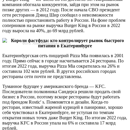
компания обогнала конкурентов, зайдя при этом на рынок
позже других — в 2012 году. После начала СВО президент
сети ресторанов Дэвид Шир сообщил о невозможности
полностью приостановить работу в России. На фоне проблем
соперников на рынке выручка Burger King в России в 2022
году выросла на 40%, до 69 млрд рублей.
Фото: Анна Коваленко, 66.RU
Екатеринбургская сеть пиццерий Pizza Mia появилась в 2001
году. Прямо сейчас в городе насчитывается 24 ресторана. По
итогам 2022 года, выручка Pizza Mia сократилась на 26% и
составила 102 млн рублей. В других российских городах
рестораны сети почти не представлены.
Туманное будущее у американского бренда — KFC.
Последователи полковника Сандерса решили продать свой
бизнес в России, поэтому вскоре рестораны будут работать
под брендом Rostic' s. Поменяется и дизайн. Когда-то
ресторан, известный жареной курицей в панировке, хорошо
себя чувствовал в Екатеринбурге, не уступая по темпам
открытия новых точек даже Burger King. По итогам 2022 года,
выручка KFC в России упала на 6% и составила 17 млрд
рублей.