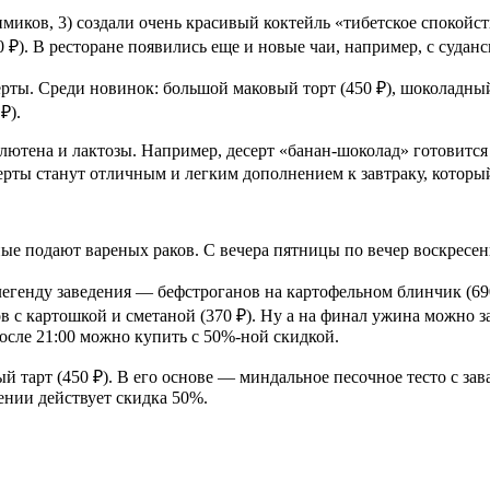
миков, 3) создали очень красивый коктейль «тибетское спокойств
). В ресторане появились еще и новые чаи, например, с суданск
ерты. Среди новинок: большой маковый торт (450 ₽), шоколадны
₽).
 глютена и лактозы. Например, десерт «банан-шоколад» готовитс
ерты станут отличным и легким дополнением к завтраку, который 
ые подают вареных раков. С вечера пятницы по вечер воскресень
легенду заведения — бефстроганов на картофельном блинчик (69
в с картошкой и сметаной (370 ₽). Ну а на финал ужина можно за
осле 21:00 можно купить с 50%-ной скидкой.
 тарт (450 ₽). В его основе — миндальное песочное тесто с з
дении действует скидка 50%.