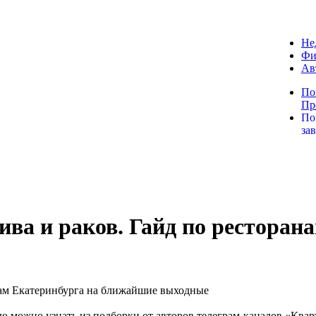
Не
Фи
Ав
По
Пр
По
за
пива и раков. Гайд по ресторан
ю можно узнать из подборки от авторов телеграм-каналов «Ква