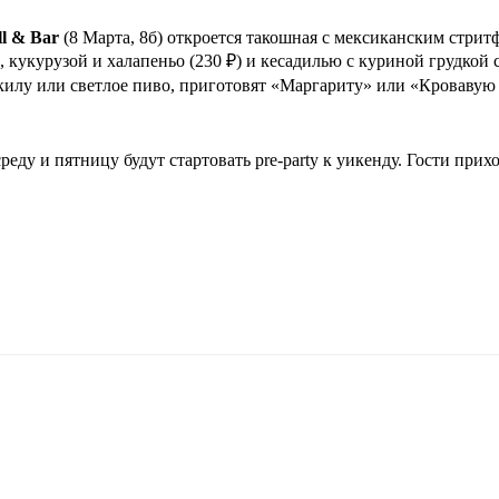
ll & Bar
(8 Марта, 8б) откроется такошная с мексиканским стритф
, кукурузой и халапеньо (230 ₽) и кесадилью с куриной грудко
килу или светлое пиво, приготовят «Маргариту» или «Кровавую 
еду и пятницу будут стартовать pre-party к уикенду. Гости прихо