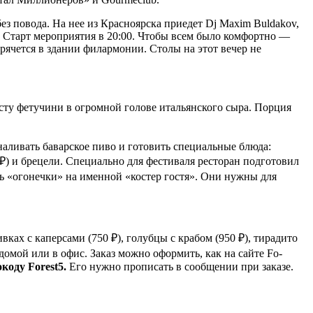
ез повода. На нее из Красноярска приедет Dj Maxim Buldakov,
r. Старт мероприятия в 20:00. Чтобы всем было комфортно —
ячется в здании филармонии. Столы на этот вечер не
асту фетучини в огромной голове итальянского сыра. Порция
 наливать баварское пиво и готовить специальные блюда:
₽) и брецели. Специально для фестиваля ресторан подготовил
ть «огонечки» на именной «костер гостя». Они нужны для
вках с каперсами (750 ₽), голубцы с крабом (950 ₽), тирадито
 домой или в офис. Заказ можно оформить, как на сайте Fo-
коду Forest5.
Его нужно прописать в сообщении при заказе.