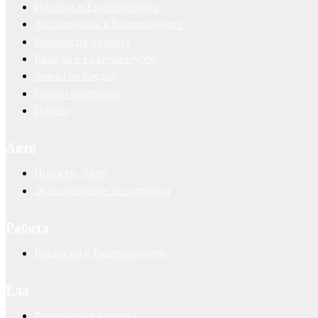
Ипотека в Екатеринбурге
Автокредиты в Екатеринбурге
Банкоматы на карте
Вклады в Екатеринбурге
Заявка на кредит
Статьи партнеров
Прочее
Авто
Новости. Авто
Эксклюзивные тест-драйвы
Работа
Вакансии в Екатеринбурге
Еда
Ресторанная критика