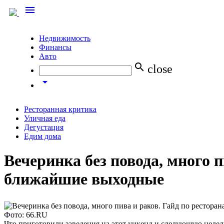
menu
Недвижимость
Финансы
Авто
search
close
arrow_drop_down
Ресторанная критика
Уличная еда
Дегустация
Едим дома
Вечеринка без повода, много 
ближайшие выходные
Фото: 66.RU
Что приготовили заведения на этот уикенд и следующую недел