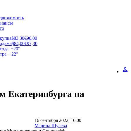
движимость
нансы
то
купка
$83,30
€96,00
одажа
$84,00
€97,30
года: +20°
втра +22°
perm_identity
ам Екатеринбурга на
16 сентября 2022, 16:00
Марина Шулева
ртал Миллионеров» и Gourmeclub.