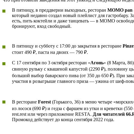
В пятницу, в преддверии выходных, ресторан
МОМО pan as
который недавно создал новый плейлист для гастробару. З
есть, пить коктейли и даже танцевать — в МОМО освободя
бронируют, вход свободный.
В пятницу и субботу с 17:00 до закрытия в ресторане
Pinze
стоит 490 ₽, паста на двоих — 790 ₽.
С 17 сентября по 3 октября ресторан «
Агонь
» (8 Марта, 8б
свиную рульку с квашеной капустой (2290 ₽), половину ц
большой выбор баварского пива (от 350 до 650 ₽). При за
участия в розыгрыше главного приза — ужина от шеф-пов
В ресторане
Forest
(Горького, 36) в меню четыре «морских
из лосося (690 ₽) и гедза с фаршем из утки и креветки (55
rest.rest или через приложение RESTA.
Для читателей 66.
Промокод действует до конца сентября 2022 года.