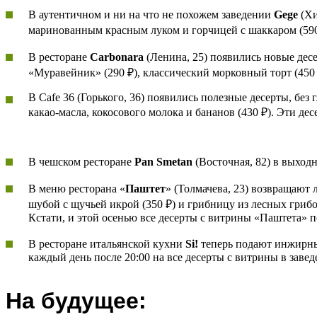
В аутентичном и ни на что не похожем заведении
Gege
(Хи
маринованным красным луком и горчицей с шаккаром (590 ₽
В ресторане
Carbonara
(Ленина, 25) появились новые дес
«Муравейник» (290 ₽), классический морковный торт (450 
В Cafе 36 (Горького, 36) появились полезные десерты, без
какао-масла, кокосового молока и бананов (430 ₽). Эти дес
В чешском ресторане
Pan Smetan
(Восточная, 82) в выходн
В меню ресторана «
Паштет
» (Толмачева, 23) возвращают 
шубой с щучьей икрой (350 ₽) и грибницу из лесных грибо
Кстати, и этой осенью все десерты с витрины «Паштета» п
В ресторане итальянской кухни
Si!
теперь подают инжирный
каждый день после 20:00 на все десерты с витрины в заве
На будущее: