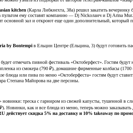
ian kitchen
(Карла Либкнехта, 38а) решил закатить вечеринку б
а пультом ему составят компанию — Dj Nickолаич и Dj Arina Mu
т основной зал и откроют еще один дополнительный, который пр
ria by Bontempi
в Ельцин Центре (Ельцина, 3) будут готовить п
) будет отмечать пивной фестиваль «Октоберфест». Гостям будут
ыпленка из смокера (790 ₽), домашние фирменные колбасы (1700 
казе блюда или пива по меню «Октоберфеста» гостям будут стави
ара Степана Майорова на две персоны.
» новинки: треска с гарниром из свежей капусты, тушенной в сли
0 ₽). Новинки, как и все блюда из меню, теперь можно заказывать
RU действует скидка 5% на доставку и 10% takeaway по промо