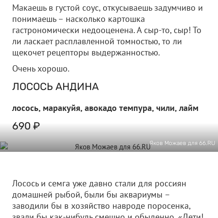
Макаешь в густой соус, откусываешь задумчиво и
понимаешь – насколько картошка
гастрономически недооценена. А сыр-то, сыр! То
ли ласкает расплавленной томностью, то ли
щекочет рецепторы выдержанностью.
Очень хорошо.
ЛОСОСЬ АНДИНА
лосось, маракуйя, авокадо темпура, чили, лайм
690 ₽
Яков Можаев для 66.RU
Лосось и семга уже давно стали для россиян
домашней рыбой, были бы аквариумы –
заводили бы в хозяйство навроде поросенка,
звали бы как-нибудь смешно и обыденно. «Дети!