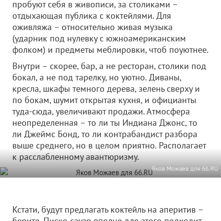
пробуют себя в живописи, за столиками –
отдыхающая публика с коктейлями. Для
оживляжа – относительно живая музыка
(ударник под нулевку с южноамериканским
фолком) и предметы меблировки, чтоб поуютнее.
Внутри – скорее, бар, а не ресторан, столики под
бокал, а не под тарелку, но уютно. Диваны,
кресла, шкафы темного дерева, зелень сверху и
по бокам, шумит открытая кухня, и официанты
туда-сюда, увеличивают продажи. Атмосфера
неопределенная – то ли ты Индиана Джонс, то
ли Джеймс Бонд, то ли контрабандист разбора
выше среднего, но в целом приятно. Располагает
к расслабленному авантюризму.
Яков Можаев для 66.RU
Кстати, будут предлагать коктейль на аперитив –
берите. Писко сауэр вполне для этого подходит.