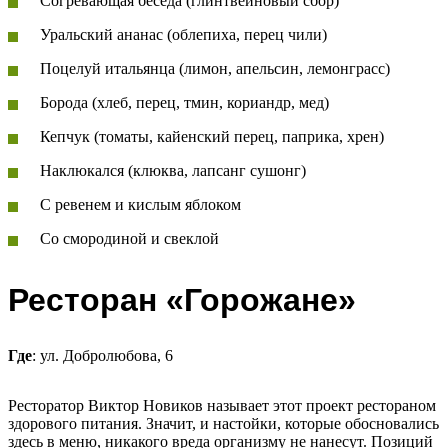
Согревающая беседа (глинтвейновый сбор)
Уральский ананас (облепиха, перец чили)
Поцелуй итальянца (лимон, апельсин, лемонграсс)
Борода (хлеб, перец, тмин, кориандр, мед)
Кепчук (томаты, кайенский перец, паприка, хрен)
Наклюкался (клюква, лапсанг сушонг)
С ревенем и кислым яблоком
Со смородиной и свеклой
Ресторан «Горожане»
Где
: ул. Добролюбова, 6
Ресторатор Виктор Новиков называет этот проект рестораном
здорового питания. Значит, и настойки, которые обосновались
здесь в меню, никакого вреда организму не нанесут. Позиций