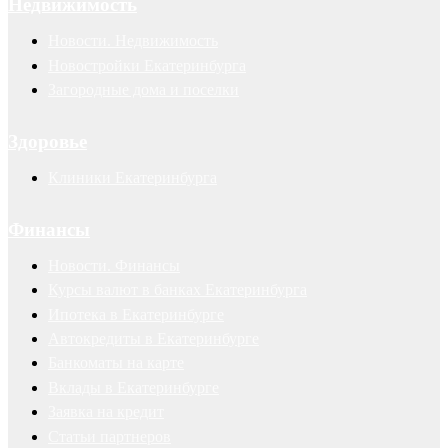
Недвижимость
Новости. Недвижимость
Новостройки Екатеринбурга
Загородные дома и поселки
Здоровье
Клиники Екатеринбурга
Финансы
Новости. Финансы
Курсы валют в банках Екатеринбурга
Ипотека в Екатеринбурге
Автокредиты в Екатеринбурге
Банкоматы на карте
Вклады в Екатеринбурге
Заявка на кредит
Статьи партнеров