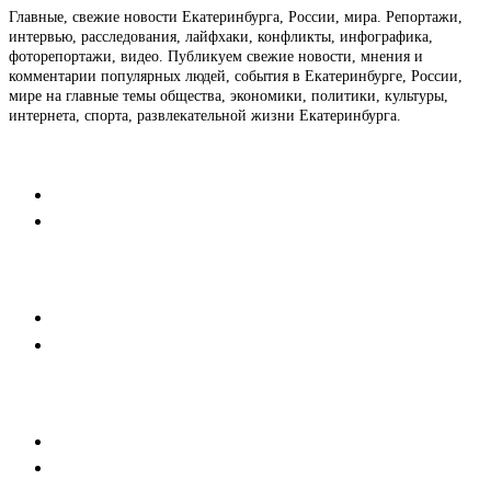
Главные, свежие новости Екатеринбурга, России, мира. Репортажи,
интервью, расследования, лайфхаки, конфликты, инфографика,
фоторепортажи, видео. Публикуем свежие новости, мнения и
комментарии популярных людей, события в Екатеринбурге, России,
мире на главные темы общества, экономики, политики, культуры,
интернета, спорта, развлекательной жизни Екатеринбурга.
Контакты
Редакция
Коммерческий отдел
Напишите нам
Мобильная версия
Пользовательское соглашение
Реклама
Медиакит
Баннерная реклама