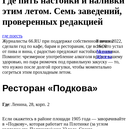
Где пить настойки и наливки
этим летом. Семь заведений,
проверенных редакцией
где поесть
Журналисты 66.RU при поддержке собственной печени
8 июня 2022,
сделали гид по кафе, барам и ресторанам, где всем, кто устал
16:00
от пива и вина, с радостью предложат настойки и наливки.
Марина
Помните: чрезмерное употребление алкоголя вредит вашему
Шулева
здоровью, но пара рюмочек под правильную закуску — то,
что нужно после долгой прогулки, чтобы моментально
согреться этим прохладным летом.
Ресторан «Подкова»
Где
: Ленина, 28, корп. 2
Если окажетесь в районе площади 1905 года — заворачивайте
в «Подкову», которая работает на Плотинке (за углом