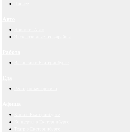
Прочее
Авто
Новости. Авто
Эксклюзивные тест-драйвы
Работа
Вакансии в Екатеринбурге
Еда
Ресторанная критика
Афиша
Кино в Екатеринбурге
Концерты в Екатеринбурге
Театр в Екатеринбурге