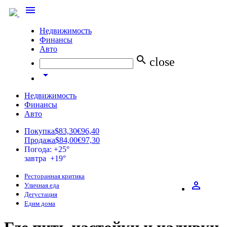
menu
Недвижимость
Финансы
Авто
search
close
arrow_drop_down
Недвижимость
Финансы
Авто
Покупка
$83,30
€96,40
Продажа
$84,00
€97,30
Погода: +25°
завтра +19°
Ресторанная критика
perm_identity
Уличная еда
Дегустация
Едим дома