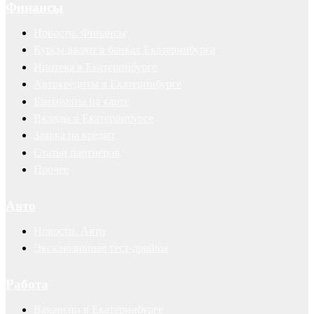
Финансы
Новости. Финансы
Курсы валют в банках Екатеринбурга
Ипотека в Екатеринбурге
Автокредиты в Екатеринбурге
Банкоматы на карте
Вклады в Екатеринбурге
Заявка на кредит
Статьи партнеров
Прочее
Авто
Новости. Авто
Эксклюзивные тест-драйвы
Работа
Вакансии в Екатеринбурге