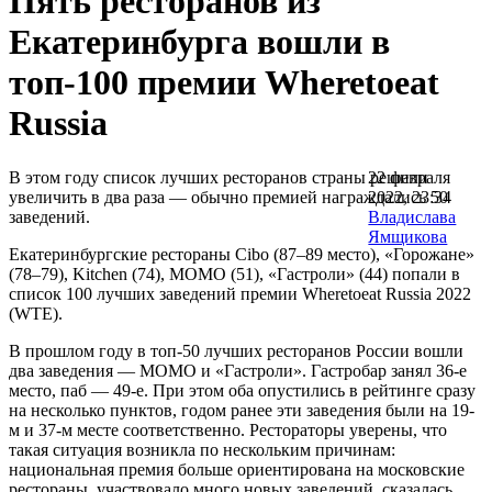
Пять ресторанов из
Екатеринбурга вошли в
топ-100 премии Wheretoeat
Russia
В этом году список лучших ресторанов страны решили
22 февраля
увеличить в два раза — обычно премией награждались 50
2022, 23:34
заведений.
Владислава
Ямщикова
Екатеринбургские рестораны Cibo (87–89 место), «Горожане»
(78–79), Kitchen (74), MOMO (51), «Гастроли» (44) попали в
список 100 лучших заведений премии Wheretoeat Russia 2022
(WTE).
В прошлом году в топ-50 лучших ресторанов России вошли
два заведения — MOMO и «Гастроли». Гастробар занял 36-е
место, паб — 49-е. При этом оба опустились в рейтинге сразу
на несколько пунктов, годом ранее эти заведения были на 19-
м и 37-м месте соответственно. Рестораторы уверены, что
такая ситуация возникла по нескольким причинам:
национальная премия больше ориентирована на московские
рестораны, участвовало много новых заведений, сказалась