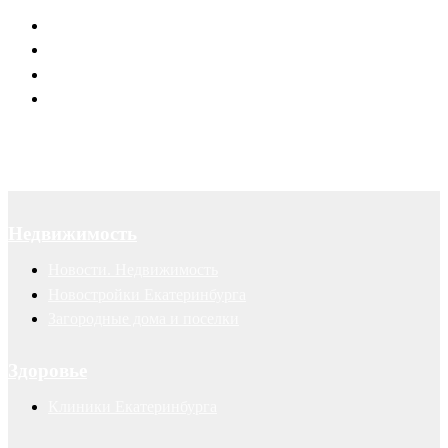
Юридическое обслуживание
Договоры
Суды
Авторские права
Недвижимость
Новости. Недвижимость
Новостройки Екатеринбурга
Загородные дома и поселки
Здоровье
Клиники Екатеринбурга