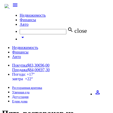
menu
Недвижимость
Финансы
Авто
search
close
arrow_drop_down
Недвижимость
Финансы
Авто
Покупка
$83,30
€96,00
Продажа
$84,00
€97,30
Погода: +17°
завтра +22°
Ресторанная критика
perm_identity
Уличная еда
Дегустация
Едим дома