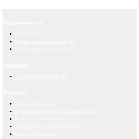
Недвижимость
Новости. Недвижимость
Новостройки Екатеринбурга
Загородные дома и поселки
Здоровье
Клиники Екатеринбурга
Финансы
Новости. Финансы
Курсы валют в банках Екатеринбурга
Ипотека в Екатеринбурге
Автокредиты в Екатеринбурге
Банкоматы на карте