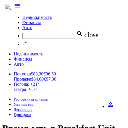
menu
Недвижимость
Финансы
Авто
search
close
arrow_drop_down
Недвижимость
Финансы
Авто
Покупка
$83,30
€96,50
Продажа
$84,60
€97,30
Погода: +21°
завтра +17°
Ресторанная критика
perm_identity
Уличная еда
Дегустация
Едим дома