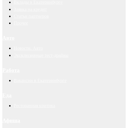
Вклады в Екатеринбурге
Заявка на кредит
Статьи партнеров
Прочее
Авто
Новости. Авто
Эксклюзивные тест-драйвы
Работа
Вакансии в Екатеринбурге
Еда
Ресторанная критика
Афиша