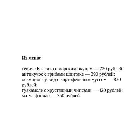
Из меню:
севиче Класико с морским окунем — 720 рублей;
антикучос с грибами шиитаке — 390 рублей;
осьминог су-вид с картофельным муссом — 830
рублей;
гуакамоле с хрустящими чипсами — 420 рублей;
матча фондан — 350 рублей.