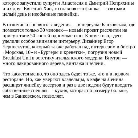
которое запустили супруги Анастасия и Дмитрий Непряхины
и их друг Евгений Хан, то главная его фишка — завтраки
целый день и необычные панкейки.
В отличие от первого заведения — в переулке Банковском, где
помесятся только 30 человек— новый проект рассчитан на
присутствие 50 гостей одномоментно. Кроме того, здесь
уделили особое внимание интерьеру. Дизайнер Егор
Черноскутов, который также работал над интерьером в бистро
«Морская, 10» и «Бургеры и креветки», погрузил новый
Breakfast Unit в эстетику итальянского модерна. Внутри —
много лакированного дерева, винтажа и зелени.
Что касается меню, то оно здесь будет то же, что и в первом
ресторане. Но, как уверяют владельцы, в кафе на Ленина
расширят линейку десертов и раз в две недели будут вводить
собственные спешлы — кухня, которая по размеру больше,
чем в Банковском, позволяет.