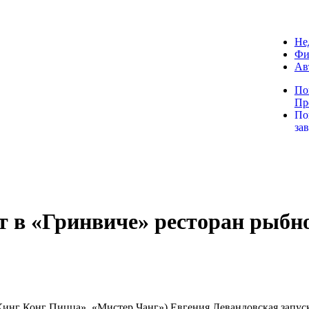
Не
Фи
Ав
По
Пр
По
за
т в «Гринвиче» ресторан рыбн
Кинг Конг Пицца», «Мистер Чанг») Евгения Левандовская запуск