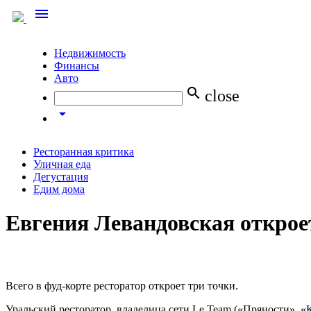
menu
Недвижимость
Финансы
Авто
search
close
arrow_drop_down
Ресторанная критика
Уличная еда
Дегустация
Едим дома
Евгения Левандовская открое
Всего в фуд-корте ресторатор откроет три точки.
Уральский ресторатор, владелица сети Le Team («Пряности», «