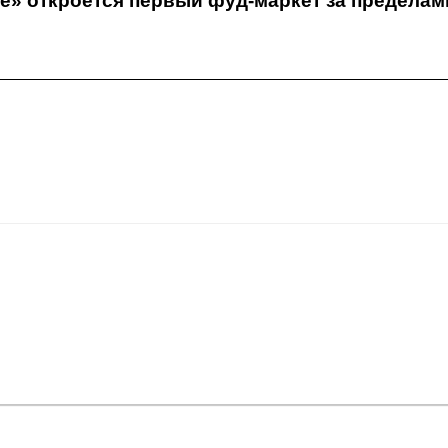
че» откроется первый фуд-маркет за пределам