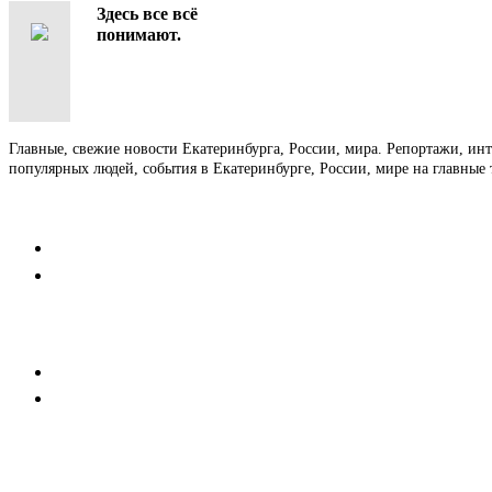
Здесь все всё
понимают.
Главные, свежие новости Екатеринбурга, России, мира. Репортажи, ин
популярных людей, события в Екатеринбурге, России, мире на главные 
Контакты
Редакция
Коммерческий отдел
Напишите нам
Мобильная версия
Пользовательское соглашение
Реклама