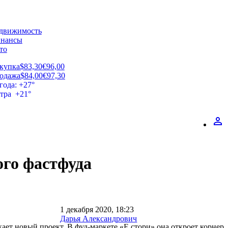
движимость
нансы
то
купка
$83,30
€96,00
одажа
$84,00
€97,30
года: +27°
втра +21°
perm_identity
ого фастфуда
1 декабря 2020, 18:23
Дарья Александрович
ает новый проект. В фуд-маркете «Е стори» она откроет корнер