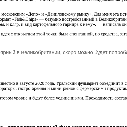
московским «Депо» и «Даниловскому рынку». Для меня эта истор
о формат «Fish&Chips» — безумно востребованный в Великобрита
ы, и кляр, и вид картофельного гарнира к нему», — написала она
идея с открытием этой точки была спонтанной, но средства, затр
ярный в Великобритании, скоро можно будет попроб
звестно в августе 2020 года. Уральский фудмаркет объединит в 
стораторы, гастро-бренды и мини-рынок с фермерскими продукта
 втором уровне и будут более уединенными. Проходимость состави