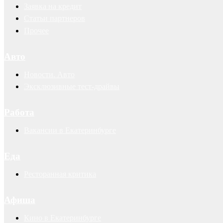
Заявка на кредит
Статьи партнеров
Прочее
Авто
Новости. Авто
Эксклюзивные тест-драйвы
Работа
Вакансии в Екатеринбурге
Еда
Ресторанная критика
Афиша
Кино в Екатеринбурге