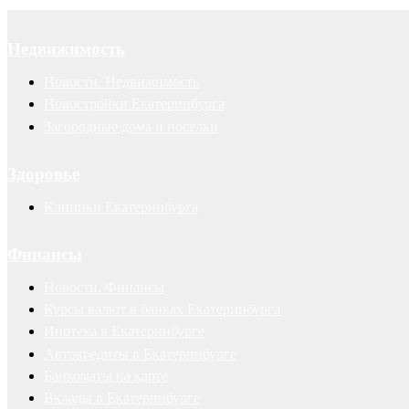
Недвижимость
Новости. Недвижимость
Новостройки Екатеринбурга
Загородные дома и поселки
Здоровье
Клиники Екатеринбурга
Финансы
Новости. Финансы
Курсы валют в банках Екатеринбурга
Ипотека в Екатеринбурге
Автокредиты в Екатеринбурге
Банкоматы на карте
Вклады в Екатеринбурге