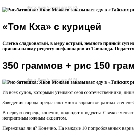
Фото: Яков Можаев для 66.RU
«Том Кха» с курицей
Слегка сладковатый, в меру острый, немного пряный суп на
оригинальному рецепту шеф-поваров из Таиланда. Подается
350 граммов + рис 150 гра
Фото: Яков Можаев для 66.RU
Из всех супов, которыми утешают себя соотечественники, лиш
Заведения города предлагают много вариантов разных степеней
В первую очередь, конечно, подводят продукты. Свежее меняют 
неприятным южным акцентом.
Переживал ли я? Конечно. На каждые 10 попробованных вариа