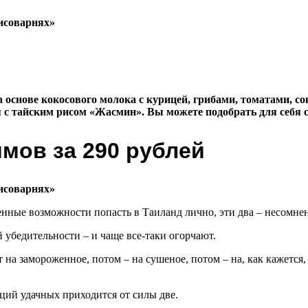
 основе кокосового молока с курицей, грибами, томатами, с
 с тайским рисом «Жасмин». Вы можете подобрать для себя с
ммов за 290 рублей
енные возможности попасть в Таиланд лично, эти два – несомне
 убедительности – и чаще все-таки огорчают.
на замороженное, потом – на сушеное, потом – на, как кажется,
ций удачных приходится от силы две.