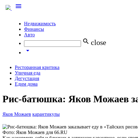
menu
Недвижимость
Финансы
Авто
search
close
arrow_drop_down
Ресторанная критика
Уличная еда
Дегустация
Едим дома
Рис-батюшка: Яков Можаев за
Яков Можаев
карантикулы
Фото: Яков Можаев для 66.RU
Как накормить себя и близких в затяжном карантине, если стоя