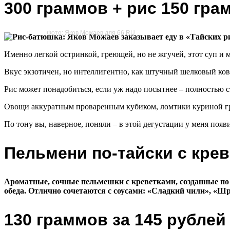
300 граммов + рис 150 гра
Фото: Яков Можаев для 66.RU
Именно легкой остринкой, греющей, но не жгучей, этот суп и 
Вкус экзотичен, но интеллигентно, как штучный шелковый ков
Рис может понадобиться, если уж надо посытнее – полностью с
Овощи аккуратным проваренным кубиком, ломтики куриной гру
По тону вы, наверное, поняли – в этой дегустации у меня поя
Пельмени по-тайски с крев
Ароматные, сочные пельмешки с креветками, созданные по о
обеда. Отлично сочетаются с соусами: «Сладкий чили», «Ш
130 граммов за 145 рублей