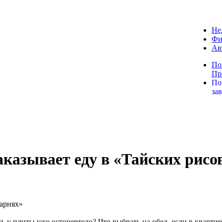
Не
Фи
Ав
По
Пр
По
за
казывает еду в «Тайских рисо
ть у плиты уже осточертело? Что выбрать на обед, если в кварти