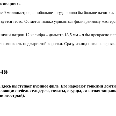
не 9 миллиметров, а побольше – туда вошло бы больше начинки.
твуется тесто. Остается только удивляться филигранному мастерс
ичий патрон 12 калибра – диаметр 18,5 мм – я бы прекрасно пе
ю звонкость поджаристой корочки. Сразу из-под ножа наверняка б
н»
а здесь выступает куриное филе. Его нарезают тонкими лом
овощи: стебель сельдерея, томаты, огурцы, салатная заправк
ли неострый).