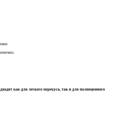
таки.
монично.
одят как для легкого перекуса, так и для полноценного