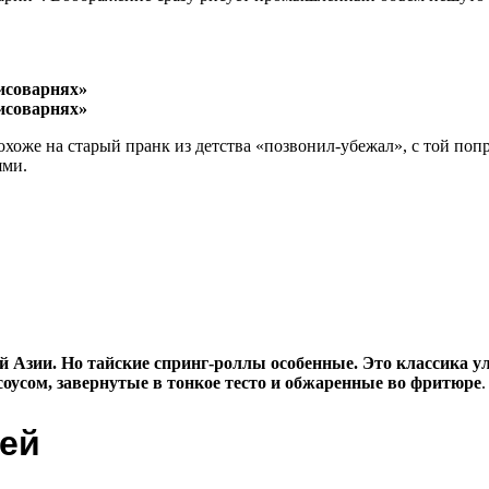
же на старый пранк из детства «позвонил-убежал», с той поправ
ями.
ей Азии. Но тайские спринг-роллы особенные. Это классика у
оусом, завернутые в тонкое тесто и обжаренные во фритюре
.
лей