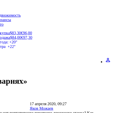
движимость
нансы
то
купка
$83,30
€96,00
одажа
$84,00
€97,30
года: +20°
втра +22°
perm_identity
варнях»
17 апреля 2020, 09:27
Яков Можаев
ре нет портативного печатного денежного станка? Как