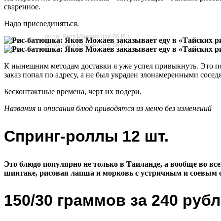
сваренное.
Надо присоединяться.
Фото: Яков Можаев для 66.RU
Фото: Яков Можаев для 66.RU
К нынешним методам доставки я уже успел привыкнуть. Это похо
заказ попал по адресу, а не был украден злонамеренными сосед
Бесконтактные времена, черт их подери.
Названия и описания блюд приводятся из меню без изменений
Спринг-роллы 12 шт.
Это блюдо популярно не только в Таиланде, а вообще во вс
шиитаке, рисовая лапша и морковь с устричным и соевым с
150/30 граммов за 240 руб