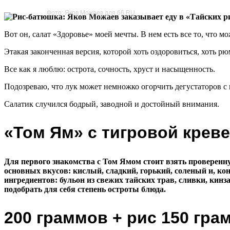
Фото: Яков Можаев для 66.RU
Вот он, салат «Здоровье» моей мечты. В нем есть все то, что 
Этакая законченная версия, которой хоть оздоровиться, хоть рю
Все как я люблю: острота, сочность, хруст и насыщенность.
Подозреваю, что лук может немножко огорчить дегустаторов с
Салатик случился бодрый, заводной и достойный внимания.
«Том Ям» с тигровой крев
Для первого знакомства с Том Ямом стоит взять проверенну
основных вкусов: кислый, сладкий, горький, соленый и, к
ингредиентов: бульон из свежих тайских трав, сливки, ки
подобрать для себя степень остроты блюда.
200 граммов + рис 150 гра