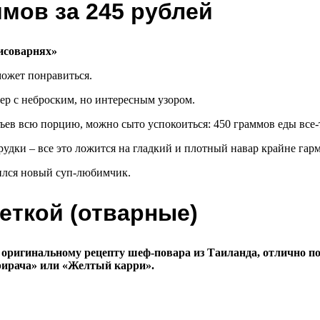
ммов за 245 рублей
может понравиться.
ер с неброским, но интересным узором.
ъев всю порцию, можно сыто успокоиться: 450 граммов еды все-
дки – все это ложится на гладкий и плотный навар крайне гар
вился новый суп-любимчик.
еткой (отварные)
ригинальному рецепту шеф-повара из Таиланда, отлично подх
рирача» или «Желтый карри».