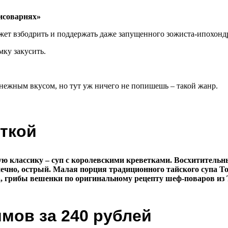
может взбодрить и поддержать даже запущенного зожиста-ипохонд
мку закусить.
 нежным вкусом, но тут уж ничего не попишешь – такой жанр.
еткой
ю классику – суп с королевскими креветками. Восхитительны
онечно, острый. Малая порция традиционного тайского супа 
нза, грибы вешенки по оригинальному рецепту шеф-поваров и
ммов за 240 рублей