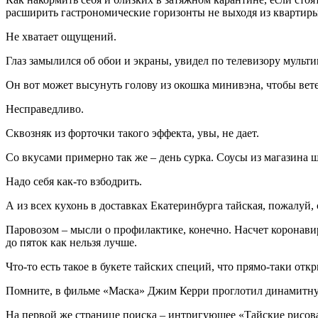
расширить гастрономические горизонты не выходя из квартиры
Не хватает ощущений.
Глаз замылился об обои и экраны, увидел по телевизору мульти
Он вот может высунуть голову из окошка минивэна, чтобы ветер 
Несправедливо.
Сквозняк из форточки такого эффекта, увы, не дает.
Со вкусами примерно так же – день сурка. Соусы из магазина
Надо себя как-то взбодрить.
А из всех кухонь в доставках Екатеринбурга тайская, пожалуй,
Паровозом – мысли о профилактике, конечно. Насчет коронави
до пяток как нельзя лучше.
Что-то есть такое в букете тайских специй, что прямо-таки отк
Помните, в фильме «Маска» Джим Керри проглотил динамитну
На первой же странице поиска – интригующее «Тайские рисов