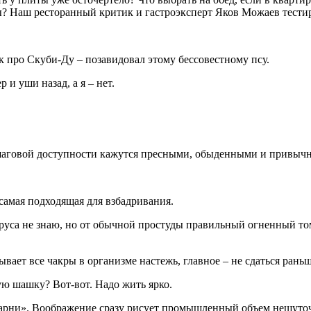
? Наш ресторанный критик и гастроэксперт Яков Можаев тестир
к про Скуби-Ду – позавидовал этому бессовестному псу.
и уши назад, а я – нет.
 шаговой доступности кажутся пресными, обыденными и привычн
 самая подходящая для взбадривания.
руса не знаю, но от обычной простуды правильный огненный том
рывает все чакры в организме настежь, главное – не сдаться рань
ю шашку? Вот-вот. Надо жить ярко.
арни». Воображение сразу рисует промышленный объем нешуточ