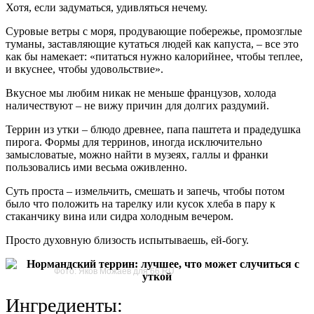
Хотя, если задуматься, удивляться нечему.
Суровые ветры с моря, продувающие побережье, промозглые
туманы, заставляющие кутаться людей как капуста, – все это
как бы намекает: «питаться нужно калорийнее, чтобы теплее,
и вкуснее, чтобы удовольствие».
Вкусное мы любим никак не меньше французов, холода
наличествуют – не вижу причин для долгих раздумий.
Террин из утки – блюдо древнее, папа паштета и прадедушка
пирога. Формы для терринов, иногда исключительно
замысловатые, можно найти в музеях, галлы и франки
пользовались ими весьма оживленно.
Суть проста – измельчить, смешать и запечь, чтобы потом
было что положить на тарелку или кусок хлеба в пару к
стаканчику вина или сидра холодным вечером.
Просто духовную близость испытываешь, ей-богу.
Фото: Яков Можаев для 66.RU
Ингред
иенты: