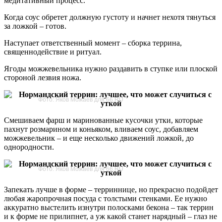
медитативный процесс.
Когда соус обретет должную густоту и начнет нехотя тянуться
за ложкой – готов.
Наступает ответственный момент – сборка террина,
священнодействие и ритуал.
Ягоды можжевельника нужно раздавить в ступке или плоской
стороной лезвия ножа.
Фото: Яков Можаев для 66.RU
Смешиваем фарш и маринованные кусочки утки, которые
пахнут розмарином и коньяком, вливаем соус, добавляем
можжевельник – и еще несколько движений ложкой, до
однородности.
Фото: Яков Можаев для 66.RU
Запекать лучше в форме – терриннице, но прекрасно подойдет
любая жаропрочная посуда с толстыми стенками. Ее нужно
аккуратно выстелить изнутри полосками бекона – так террин
и к форме не прилипнет, а уж какой станет нарядный – глаз не