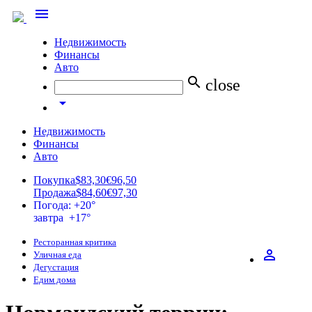
menu
Недвижимость
Финансы
Авто
search
close
arrow_drop_down
Недвижимость
Финансы
Авто
Покупка
$83,30
€96,50
Продажа
$84,60
€97,30
Погода: +20°
завтра +17°
Ресторанная критика
perm_identity
Уличная еда
Дегустация
Едим дома