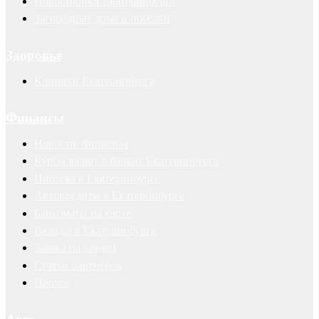
Новостройки Екатеринбурга
Загородные дома и поселки
Здоровье
Клиники Екатеринбурга
Финансы
Новости. Финансы
Курсы валют в банках Екатеринбурга
Ипотека в Екатеринбурге
Автокредиты в Екатеринбурге
Банкоматы на карте
Вклады в Екатеринбурге
Заявка на кредит
Статьи партнеров
Прочее