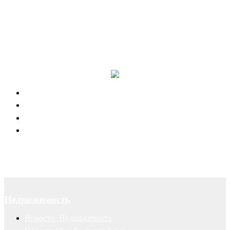
Канал в Telegram
Отзывы наших клиентов
Успешные рекламные кампании
Правовая поддержка портала 66.RU
Юридическое обслуживание
Договоры
Суды
Авторские права
Недвижимость
Новости. Недвижимость