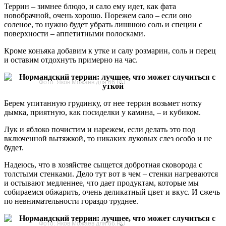
Террин – зимнее блюдо, и сало ему идет, как фата
новобрачной, очень хорошо. Порежем сало – если оно
соленое, то нужно будет убрать лишнюю соль и специи с
поверхности – аппетитными полосками.
Кроме коньяка добавим к утке и салу розмарин, соль и перец
и оставим отдохнуть примерно на час.
Фото: Яков Можаев для 66.RU
Берем упитанную грудинку, от нее террин возьмет нотку
дымка, приятную, как посиделки у камина, – и кубиком.
Лук и яблоко почистим и нарежем, если делать это под
включенной вытяжкой, то никаких луковых слез особо и не
будет.
Надеюсь, что в хозяйстве сыщется добротная сковорода с
толстыми стенками. Дело тут вот в чем – стенки нагреваются
и остывают медленнее, что дает продуктам, которые мы
собираемся обжарить, очень деликатный цвет и вкус. И сжечь
по невнимательности гораздо труднее.
Фото: Яков Можаев для 66.RU