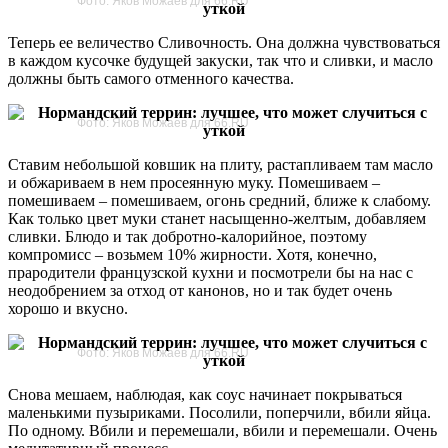
Фото: Яков Можаев для 66.RU
Теперь ее величество Сливочность. Она должна чувствоваться
в каждом кусочке будущей закуски, так что и сливки, и масло
должны быть самого отменного качества.
Фото: Яков Можаев для 66.RU
Ставим небольшой ковшик на плиту, растапливаем там масло
и обжариваем в нем просеянную муку. Помешиваем –
помешиваем – помешиваем, огонь средний, ближе к слабому.
Как только цвет муки станет насыщенно-желтым, добавляем
сливки. Блюдо и так добротно-калорийное, поэтому
компромисс – возьмем 10% жирности. Хотя, конечно,
прародители французской кухни и посмотрели бы на нас с
неодобрением за отход от канонов, но и так будет очень
хорошо и вкусно.
Фото: Яков Можаев для 66.RU
Снова мешаем, наблюдая, как соус начинает покрываться
маленькими пузыриками. Посолили, поперчили, вбили яйца.
По одному. Вбили и перемешали, вбили и перемешали. Очень