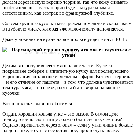
делаем деревенскую версию террина, так что кожу снимать
необязательно – пусть террин будет натуральным и
естественным, как завтрак во французской глубинке.
Совсем крупные кусочки мяса режем помельче и складываем
в глубокую миску, которая уже мало-помалу наполняется.
Даже у новичка на кухне на все про все уйдет минут 10–15.
Фото: Яков Можаев для 66.RU
Делим все получившееся мясо на две части. Кусочки
покрасивее соберем в аппетитную кучку для последующего
маринования, остальное измельчим в фарш. Вся суть террина
– и его отличие от паштета – в том, что должна чувствоваться
текстура мяса, а на срезе должны быть видны нарядные
кусочки.
Вот о них сначала и позаботимся.
Отдать хороший коньяк утке – это вызов. В самом деле,
почему этой наглой птице должно быть лучше, чем нам?
Однако перешагнем через эгоизм – если у утки лишь в бокале
на донышке, то у нас все остальное, просто чуть позже.