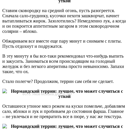
Ставим сковородку на средний огонь, пусть разогреется.
Сначала сало-грудинку, кусочки нехотя зашкворчат, начнет
вытапливаться жирок. Зазолотились? Немедленно лук, а когда
и он покроется аппетитным загаром в этом сковородочном
солярии – яблоко.
Обжариваем все вместе еще пару минут и снимаем с плиты.
Пусть отдохнут и подружатся.
В эту минуту я бы все-таки рекомендовал что-нибудь выпить
и закусить. Заниматься всем происходящим на голодный
желудок и без легкого аперитива просто невыносимо. Запахи
такие, что ох.
Стало полегче? Продолжим, террин сам себя не сделает.
Фото: Яков Можаев для 66.RU
Оставшееся утиное мясо режем на куски помельче, добавляем
сало, яблоки и лук и пробиваем до состояния фарша. Главное
– не увлечься и не превратить все в пюре, у нас же текстура.