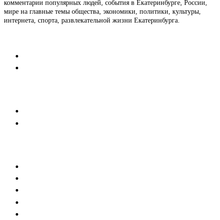
комментарии популярных людей, события в Екатеринбурге, России,
мире на главные темы общества, экономики, политики, культуры,
интернета, спорта, развлекательной жизни Екатеринбурга.
Контакты
Редакция
Коммерческий отдел
Напишите нам
Мобильная версия
Пользовательское соглашение
Реклама
Медиакит
Баннерная реклама
Текстовые форматы
Тех. требования к баннерам
Тех.требования к новостям партнеров