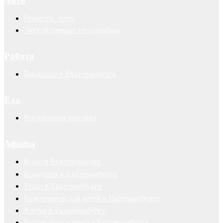
Авто
Новости. Авто
Эксклюзивные тест-драйвы
Работа
Вакансии в Екатеринбурге
Еда
Ресторанная критика
Афиша
Кино в Екатеринбурге
Концерты в Екатеринбурге
Театр в Екатеринбурге
Развлечения для детей в Екатеринбурге
Клубы в Екатеринбурге
Расписание матчей в Екатеринбурге