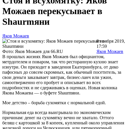
Стоя и всухомятку: Яков
Можаев перекусывает в
Shaurmяни
Яков Можаев
8 ноября 2019,
17:59
Фото: Яков Можаев для 66.RU
Яков Можаев
В прошлых жизнях Яков Можаев был официантом,
метрдотелем и поваром, так что ресторанную кухню знает
изнутри. Он приходит в заведения Екатеринбурга, от дико
пафосных до совсем скромных, как обычный посетитель, за
свои деньги заказывает завтрак, бизнес-ланч или ужин,
самоотверженно его пробует и описывает во всех
подробностях и не сдерживаясь в оценках. Новая колонка
Якова Можаева — о буфете Shaurmяни.
Мое детство – борьба сухомятки с нормальной едой.
Нормальная еда всегда выигрывала по экономическим
причинам: денег на сухомятку вечно не хватало. Оттого
беляш с картошкой за 8 копеек, купленный около управления
железной дороги на Челюскинцев, или пятикопеечный