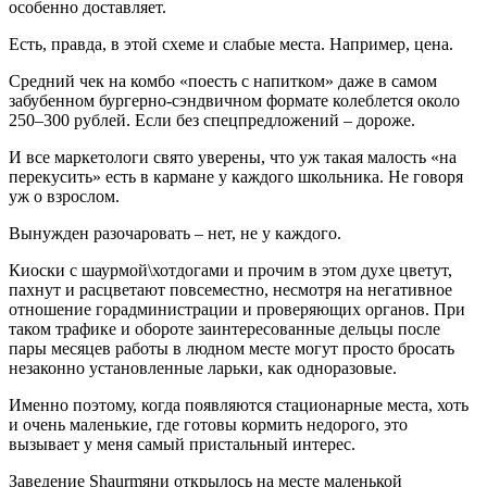
особенно доставляет.
Есть, правда, в этой схеме и слабые места. Например, цена.
Средний чек на комбо «поесть с напитком» даже в самом
забубенном бургерно-сэндвичном формате колеблется около
250–300 рублей. Если без спецпредложений – дороже.
И все маркетологи свято уверены, что уж такая малость «на
перекусить» есть в кармане у каждого школьника. Не говоря
уж о взрослом.
Вынужден разочаровать – нет, не у каждого.
Киоски с шаурмой\хотдогами и прочим в этом духе цветут,
пахнут и расцветают повсеместно, несмотря на негативное
отношение горадминистрации и проверяющих органов. При
таком трафике и обороте заинтересованные дельцы после
пары месяцев работы в людном месте могут просто бросать
незаконно установленные ларьки, как одноразовые.
Именно поэтому, когда появляются стационарные места, хоть
и очень маленькие, где готовы кормить недорого, это
вызывает у меня самый пристальный интерес.
Заведение Shaurmяни открылось на месте маленькой