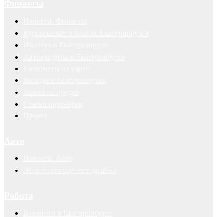
Финансы
Новости. Финансы
Курсы валют в банках Екатеринбурга
Ипотека в Екатеринбурге
Автокредиты в Екатеринбурге
Банкоматы на карте
Вклады в Екатеринбурге
Заявка на кредит
Статьи партнеров
Прочее
Авто
Новости. Авто
Эксклюзивные тест-драйвы
Работа
Вакансии в Екатеринбурге