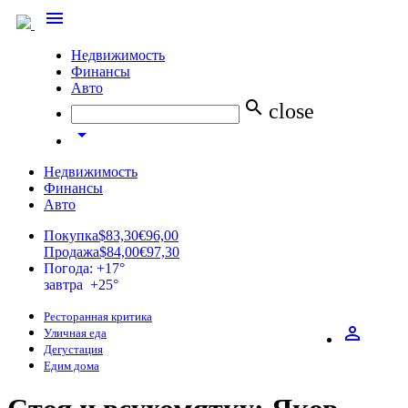
menu
Недвижимость
Финансы
Авто
search
close
arrow_drop_down
Недвижимость
Финансы
Авто
Покупка
$83,30
€96,00
Продажа
$84,00
€97,30
Погода: +17°
завтра +25°
Ресторанная критика
perm_identity
Уличная еда
Дегустация
Едим дома