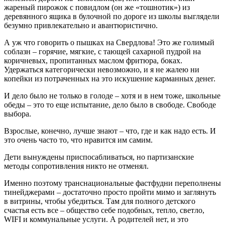
жареный пирожок с повидлом (он же «тошнотик») из
деревянного ящика в булочной по дороге из школы выглядели
безумно привлекательно и авантюристично.
А уж что говорить о пышках на Свердлова! Это же голимый
соблазн – горячие, мягкие, с тающей сахарной пудрой на
коричневых, пропитанных маслом фритюра, боках.
Удержаться категорически невозможно, и я не жалею ни
копейки из потраченных на это искушение карманных денег.
И дело было не только в голоде – хотя и в нем тоже, школьные
обеды – это то еще испытание, дело было в свободе. Свободе
выбора.
Взрослые, конечно, лучше знают – что, где и как надо есть. И
это очень часто то, что нравится им самим.
Дети вынуждены приспосабливаться, но партизанские
методы сопротивления никто не отменял.
Именно поэтому транснациональные фастфудни переполнены
тинейджерами – достаточно просто пройти мимо и заглянуть
в витрины, чтобы убедиться. Там для полного детского
счастья есть все – общество себе подобных, тепло, светло,
WIFI и коммунальные услуги. А родителей нет, и это