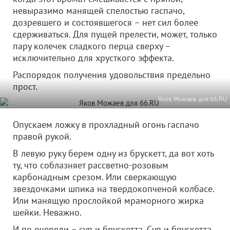
невыразимо манящей спелостью гаспачо,
дозревшего и состоявшегося – нет сил более
сдерживаться. Для пущей прелести, может, только
пару колечек сладкого перца сверху –
исключительно для хрусткого эффекта.
Распорядок получения удовольствия предельно
прост.
Яков Можаев для 66.RU
Опускаем ложку в прохладный огонь гаспачо
правой рукой.
В левую руку берем одну из брускетт, да вот хоть
ту, что соблазняет рассветно-розовым
карбонадным срезом. Или сверкающую
звездочками шпика на твердокопченой колбасе.
Или манящую прослойкой мраморного жирка
шейки. Неважно.
И по очереди – суп и брускетта. Суп и брускетта.