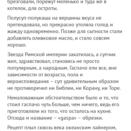
брезговали, порежут меленько и туда же в
котелок, для остроты.
Полусуп-полукаша на вершины вкуса не
претендовала, но прекрасно утоляла голод и
жажду одновременно. Позже для сытности стали
добавлять оливковое масло, и стало совсем
хорошо.
Звезда Римской империи закатилась, а супчик
жил, здравствовал, становясь не просто
популярным, а народным. Гаспачо ели все, вне
зависимости от возраста, пола и
вероисповедания – суп удивительным образом
не противоречил ни Библии, ни Корану, ни Торе.
Немаловажным обстоятельством было и то, что
стоил гаспачо чуть больше, чем ничего, ведь его
приготовляли из того, что осталось на кухне.
Отсюда и название – «gaspa» – обрезки.
Рецепт плыл сквозь века океанским лайнером,