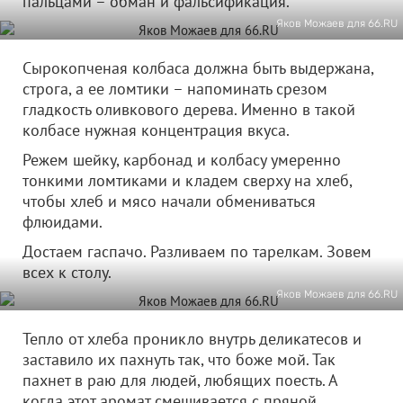
пальцами – обман и фальсификация.
Яков Можаев для 66.RU
Сырокопченая колбаса должна быть выдержана,
строга, а ее ломтики – напоминать срезом
гладкость оливкового дерева. Именно в такой
колбасе нужная концентрация вкуса.
Режем шейку, карбонад и колбасу умеренно
тонкими ломтиками и кладем сверху на хлеб,
чтобы хлеб и мясо начали обмениваться
флюидами.
Достаем гаспачо. Разливаем по тарелкам. Зовем
всех к столу.
Яков Можаев для 66.RU
Тепло от хлеба проникло внутрь деликатесов и
заставило их пахнуть так, что боже мой. Так
пахнет в раю для людей, любящих поесть. А
когда этот аромат смешивается с пряной,