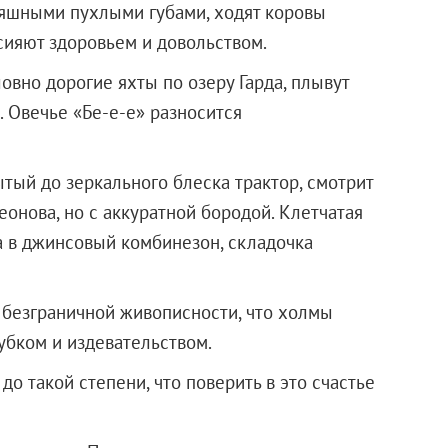
яшными пухлыми губами, ходят коровы
сияют здоровьем и довольством.
вно дорогие яхты по озеру Гарда, плывут
. Овечье «Бе-е-е» разносится
тый до зеркального блеска трактор, смотрит
онова, но с аккуратной бородой. Клетчатая
а в джинсовый комбинезон, складочка
й безграничной живописности, что холмы
убком и издевательством.
о такой степени, что поверить в это счастье