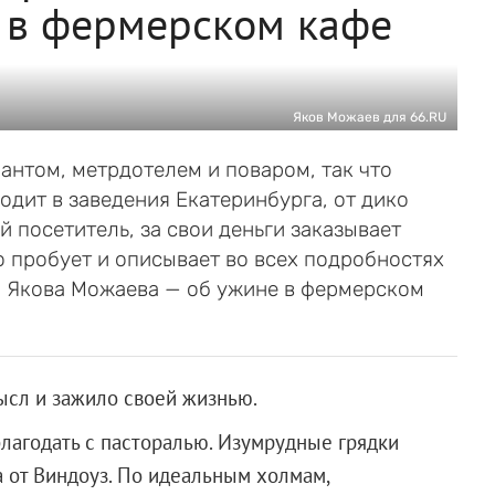
 в фермерском кафе
Яков Можаев для 66.RU
нтом, метрдотелем и поваром, так что
одит в заведения Екатеринбурга, от дико
 посетитель, за свои деньги заказывает
 пробует и описывает во всех подробностях
ка Якова Можаева — об ужине в фермерском
сл и зажило своей жизнью.
благодать с пасторалью. Изумрудные грядки
а от Виндоуз. По идеальным холмам,