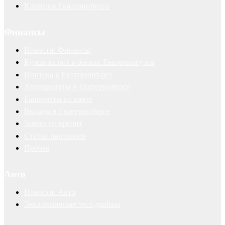
Клиники Екатеринбурга
Финансы
Новости. Финансы
Курсы валют в банках Екатеринбурга
Ипотека в Екатеринбурге
Автокредиты в Екатеринбурге
Банкоматы на карте
Вклады в Екатеринбурге
Заявка на кредит
Статьи партнеров
Прочее
Авто
Новости. Авто
Эксклюзивные тест-драйвы