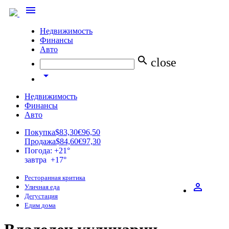
menu
Недвижимость
Финансы
Авто
search
close
arrow_drop_down
Недвижимость
Финансы
Авто
Покупка
$83,30
€96,50
Продажа
$84,60
€97,30
Погода: +21°
завтра +17°
Ресторанная критика
perm_identity
Уличная еда
Дегустация
Едим дома