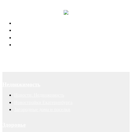
Юридическое обслуживание
Договоры
Суды
Авторские права
Недвижимость
Новости. Недвижимость
Новостройки Екатеринбурга
Загородные дома и поселки
Здоровье