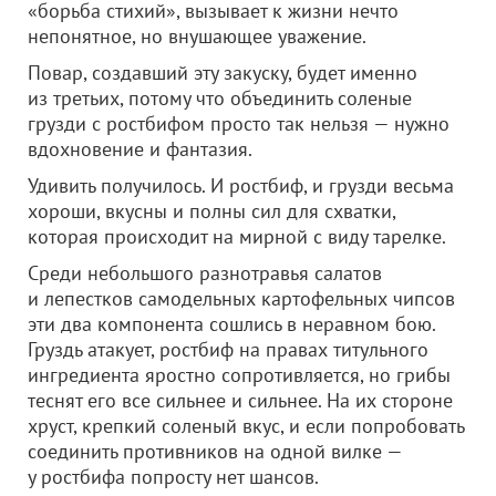
«борьба стихий», вызывает к жизни нечто
непонятное, но внушающее уважение.
Повар, создавший эту закуску, будет именно
из третьих, потому что объединить соленые
грузди с ростбифом просто так нельзя — нужно
вдохновение и фантазия.
Удивить получилось. И ростбиф, и грузди весьма
хороши, вкусны и полны сил для схватки,
которая происходит на мирной с виду тарелке.
Среди небольшого разнотравья салатов
и лепестков самодельных картофельных чипсов
эти два компонента сошлись в неравном бою.
Груздь атакует, ростбиф на правах титульного
ингредиента яростно сопротивляется, но грибы
теснят его все сильнее и сильнее. На их стороне
хруст, крепкий соленый вкус, и если попробовать
соединить противников на одной вилке —
у ростбифа попросту нет шансов.