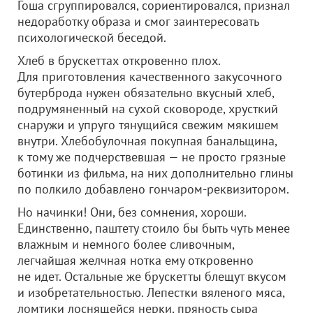
Гоша сгруппировался, сориентировался, признал
недоработку образа и смог заинтересовать
психологической беседой.
Хлеб в брускеттах откровенно плох.
Для приготовления качественного закусочного
бутерброда нужен обязательно вкусный хлеб,
подрумяненный на сухой сковороде, хрусткий
снаружи и упруго тянущийся свежим мякишем
внутри. Хлебобулочная покупная банальщина,
к тому же подчерствевшая — не просто грязные
ботинки из фильма, на них дополнительно глины
по полкило добавлено гончаром-реквизитором.
Но начинки! Они, без сомнения, хороши.
Единственно, паштету стоило бы быть чуть менее
влажным и немного более сливочным,
легчайшая желчная нотка ему откровенно
не идет. Остальные же брускетты блещут вкусом
и изобретательностью. Лепестки вяленого мяса,
ломтики лоснящейся нерки, пряность сыра