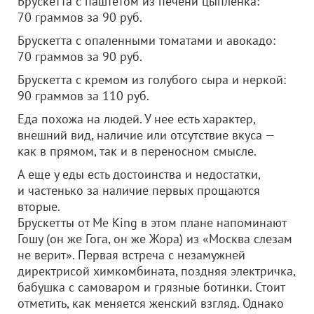
Брускетта с паштетом из печени цыпленка:
70 граммов за 90 руб.
Брускетта с опаленными томатами и авокадо:
70 граммов за 90 руб.
Брускетта с кремом из голубого сыра и неркой:
90 граммов за 110 руб.
Еда похожа на людей. У нее есть характер,
внешний вид, наличие или отсутствие вкуса —
как в прямом, так и в переносном смысле.
А еще у еды есть достоинства и недостатки,
и частенько за наличие первых прощаются
вторые.
Брускетты от Me King в этом плане напоминают
Гошу (он же Гога, он же Жора) из «Москва слезам
не верит». Первая встреча с незамужней
директрисой химкомбината, поздняя электричка,
бабушка с самоваром и грязные ботинки. Стоит
отметить, как меняется женский взгляд. Однако