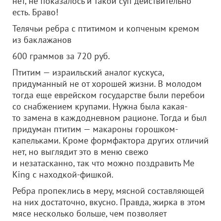
нет, не показалось и такой суп действительно
есть. Браво!
Телячьи ребра с птитимом и копченым кремом
из баклажанов
600 граммов за 720 руб.
Птитим — израильский аналог кускуса,
придуманный не от хорошей жизни. В молодом
тогда еще еврейском государстве были перебои
со снабжением крупами. Нужна была какая-
то замена в каждодневном рационе. Тогда и был
придуман птитим — макароны горошком-
капельками. Кроме формфактора других отличий
нет, но выглядит это в меню свежо
и незатасканно, так что можно поздравить Me
King с находкой-фишкой.
Ребра пропеклись в меру, мясной составляющей
на них достаточно, вкусно. Правда, жирка в этом
мясе несколько больше, чем позволяет