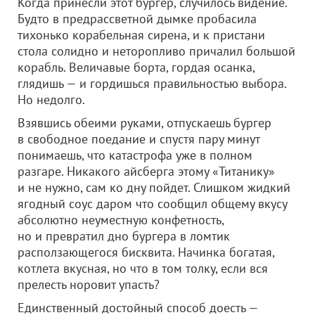
Когда принесли этот бургер, случилось видение.
Будто в предрассветной дымке пробасила
тихонько корабельная сирена, и к пристани
стола солидно и неторопливо причалил большой
корабль. Величавые борта, гордая осанка,
глядишь — и гордишься правильностью выбора.
Но недолго.
Взявшись обеими руками, отпускаешь бургер
в свободное поедание и спустя пару минут
понимаешь, что катастрофа уже в полном
разгаре. Никакого айсберга этому «Титанику»
и не нужно, сам ко дну пойдет. Слишком жидкий
ягодный соус даром что сообщил общему вкусу
абсолютно неуместную конфетность,
но и превратил дно бургера в ломтик
расползающегося бисквита. Начинка богатая,
котлета вкусная, но что в том толку, если вся
прелесть норовит упасть?
Единственный достойный способ доесть —