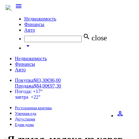
menu
Недвижимость
Финансы
Авто
search
close
arrow_drop_down
Недвижимость
Финансы
Авто
Покупка
$83,30
€96,00
Продажа
$84,00
€97,30
Погода: +17°
завтра +22°
Ресторанная критика
perm_identity
Уличная еда
Дегустация
Едим дома