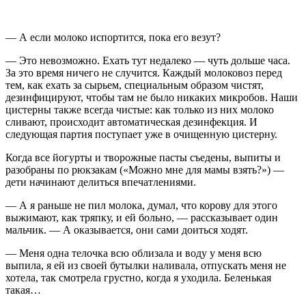
— А если молоко испортится, пока его везут?
— Это невозможно. Ехать тут недалеко — чуть дольше часа.
За это время ничего не случится. Каждый молоковоз перед
тем, как ехать за сырьем, специальным образом чистят,
дезинфицируют, чтобы там не было никаких микробов. Наши
цистерны также всегда чистые: как только из них молоко
сливают, происходит автоматическая дезинфекция. И
следующая партия поступает уже в очищенную цистерну.
Когда все йогурты и творожные пасты съедены, выпиты и
разобраны по рюкзакам («Можно мне для мамы взять?») —
дети начинают делиться впечатлениями.
— А я раньше не пил молока, думал, что корову для этого
выжимают, как тряпку, и ей больно, — рассказывает один
мальчик. — А оказывается, они сами доиться ходят.
— Меня одна телочка всю облизала и воду у меня всю
выпила, я ей из своей бутылки наливала, отпускать меня не
хотела, так смотрела грустно, когда я уходила. Беленькая
такая…