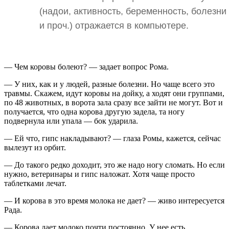
(надои, активность, беременность, болезни
и проч.) отражается в компьютере.
— Чем коровы болеют? — задает вопрос Рома.
— У них, как и у людей, разные болезни. Но чаще всего это
травмы. Скажем, идут коровы на дойку, а ходят они группами,
по 48 животных, в ворота зала сразу все зайти не могут. Вот и
получается, что одна корова другую задела, та ногу
подвернула или упала — бок ударила.
— Ей что, гипс накладывают? — глаза Ромы, кажется, сейчас
вылезут из орбит.
— До такого редко доходит, это же надо ногу сломать. Но если
нужно, ветеринары и гипс наложат. Хотя чаще просто
таблетками лечат.
— И корова в это время молока не дает? — живо интересуется
Рада.
— Корова дает молоко почти постоянно. У нее есть