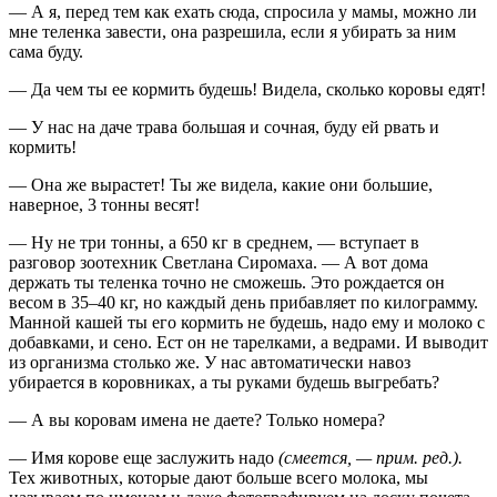
— А я, перед тем как ехать сюда, спросила у мамы, можно ли
мне теленка завести, она разрешила, если я убирать за ним
сама буду.
— Да чем ты ее кормить будешь! Видела, сколько коровы едят!
— У нас на даче трава большая и сочная, буду ей рвать и
кормить!
— Она же вырастет! Ты же видела, какие они большие,
наверное, 3 тонны весят!
— Ну не три тонны, а 650 кг в среднем, — вступает в
разговор зоотехник Светлана Сиромаха. — А вот дома
держать ты теленка точно не сможешь. Это рождается он
весом в 35–40 кг, но каждый день прибавляет по килограмму.
Манной кашей ты его кормить не будешь, надо ему и молоко с
добавками, и сено. Ест он не тарелками, а ведрами. И выводит
из организма столько же. У нас автоматически навоз
убирается в коровниках, а ты руками будешь выгребать?
— А вы коровам имена не даете? Только номера?
— Имя корове еще заслужить надо
(смеется, — прим. ред.).
Тех животных, которые дают больше всего молока, мы