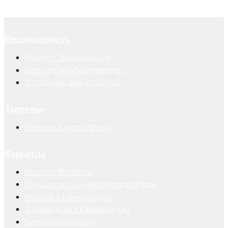
Недвижимость
Новости. Недвижимость
Новостройки Екатеринбурга
Загородные дома и поселки
Здоровье
Клиники Екатеринбурга
Финансы
Новости. Финансы
Курсы валют в банках Екатеринбурга
Ипотека в Екатеринбурге
Автокредиты в Екатеринбурге
Банкоматы на карте