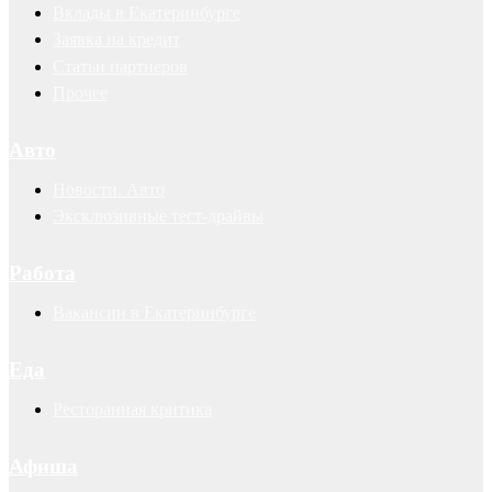
Вклады в Екатеринбурге
Заявка на кредит
Статьи партнеров
Прочее
Авто
Новости. Авто
Эксклюзивные тест-драйвы
Работа
Вакансии в Екатеринбурге
Еда
Ресторанная критика
Афиша