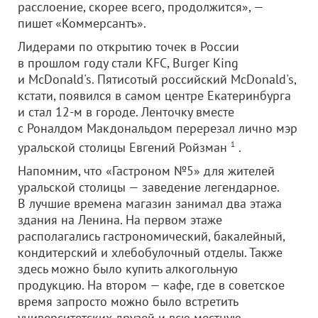
расслоение, скорее всего, продолжится», —
пишет «Коммерсантъ».
Лидерами по открытию точек в России
в прошлом году стали KFC, Burger King
и McDonald's. Пятисотый российский McDonald's,
кстати, появился в самом центре Екатеринбурга
и стал 12-м в городе. Ленточку вместе
с Роналдом Макдональдом перерезал лично мэр
уральской столицы Евгений Ройзман
1
.
Напомним, что «Гастроном №5» для жителей
уральской столицы — заведение легендарное.
В лучшие времена магазин занимал два этажа
здания на Ленина. На первом этаже
располагались гастрономический, бакалейный,
кондитерский и хлебобулочный отделы. Также
здесь можно было купить алкогольную
продукцию. На втором — кафе, где в советское
время запросто можно было встретить
университетских друзей и всю местную